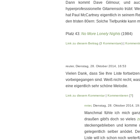
Dann kommt Dave Gilmour, und auch
hyperprofesssionelle Gitarrensolo trübt: W
hat Paul McCartney eigentlich in seinem Rep
den tristen 80ern: Solche Tiefpunkte kann 
Platz 43:
No More Lonely Nights
(1984)
Link zu diesem Beitrag
(
3 Kommentare
) |
Kommenti
reuter, Dienstag, 28. Oktober 2014, 16:53
Vielen Dank, dass Sie Ihre Liste fortsetzen
vorbeigegangen sind. Weiß nicht recht, was 
eine eigentlich sehr schöne Melodie.
Link zu diesem Kommentar
|
Kommentieren
[
?
]
nnier
, Dienstag, 28. Oktober 2014, 19
Manchmal fühle ich mich ganz f
draußen gibt's doch so vieles
z
steckengeblieben und komme d
gelegentlich selber anödet. 
Liste will ich schon noch weiterf