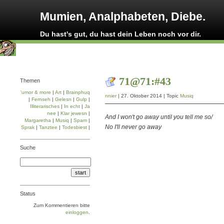
Mumien, Analphabeten, Diebe.
Du hast's gut, du hast dein Leben noch vor dir.
71@71:#43
Themen
'umor & more
|
Art
|
Brainphuq
nnier
| 27. Oktober 2014 | Topic
Musiq
|
Fernseh
|
Gelesn
|
Gulp
|
Illiterarisches
|
In echt
|
Ja
nee
|
Klar jewesn
|
And I won't go away until you tell me so/
Margaretha
|
Musiq
|
Spam
|
No I'll never go away
Sprak
|
Tanztee
|
Todesbiest
|
Suche
Status
Zum Kommentieren bitte
einloggen
.