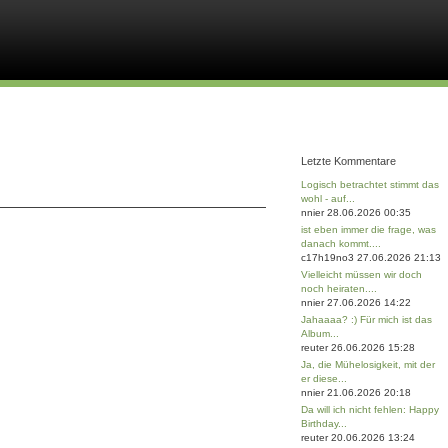
Letzte Kommentare
Logisch betrachtet stimmt das
wohl - auf...
nnier 28.06.2026 00:35
ist eben immer die frage, was
danach kommt....
c17h19no3 27.06.2026 21:13
Vielleicht müssen wir doch
noch heiraten....
nnier 27.06.2026 14:22
Jahaaaa? :) Für mich ist das
Album...
reuter 26.06.2026 15:28
Ja, die Mühelosigkeit, mit der
er diese...
nnier 21.06.2026 20:18
Da will ich nicht fehlen: Happy
Birthday...
reuter 20.06.2026 13:24