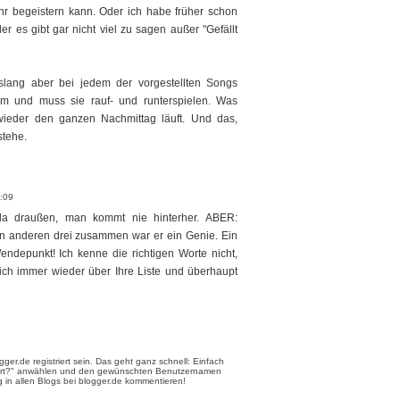
r begeistern kann. Oder ich habe früher schon
r es gibt gar nicht viel zu sagen außer "Gefällt
islang aber bei jedem der vorgestellten Songs
rm und muss sie rauf- und runterspielen. Was
wieder den ganzen Nachmittag läuft. Und das,
stehe.
9:09
 da draußen, man kommt nie hinterher. ABER:
den anderen drei zusammen war er ein Genie. Ein
Wendepunkt! Ich kenne die richtigen Worte nicht,
ich immer wieder über Ihre Liste und überhaupt
er.de registriert sein. Das geht ganz schnell: Einfach
triert?" anwählen und den gewünschten Benutzernamen
 in allen Blogs bei blogger.de kommentieren!