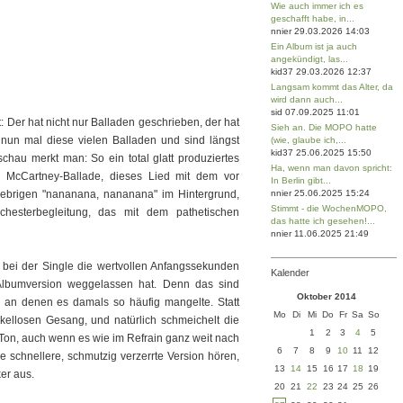
Wie auch immer ich es
geschafft habe, in...
nnier 29.03.2026 14:03
Ein Album ist ja auch
angekündigt, las...
kid37 29.03.2026 12:37
Langsam kommt das Alter, da
wird dann auch...
sid 07.09.2025 11:01
 Der hat nicht nur Balladen geschrieben, der hat
Sieh an. Die MOPO hatte
s nun mal diese vielen Balladen und sind längst
(wie, glaube ich,...
kid37 25.06.2025 15:50
schau merkt man: So ein total glatt produziertes
Ha, wenn man davon spricht:
r McCartney-Ballade, dieses Lied mit dem vor
In Berlin gibt...
lebrigen "nananana, nananana" im Hintergrund,
nnier 25.06.2025 15:24
Stimmt - die WochenMOPO,
chesterbegleitung, das mit dem pathetischen
das hatte ich gesehen!...
nnier 11.06.2025 21:49
 bei der Single die wertvollen Anfangssekunden
Kalender
Albumversion weggelassen hat. Denn das sind
Oktober 2014
 an denen es damals so häufig mangelte. Statt
Mo
Di
Mi
Do
Fr
Sa
So
kellosen Gesang, und natürlich schmeichelt die
1
2
3
4
5
en Ton, auch wenn es wie im Refrain ganz weit nach
6
7
8
9
10
11
12
 schnellere, schmutzig verzerrte Version hören,
13
14
15
16
17
18
19
ker aus.
20
21
22
23
24
25
26