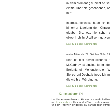
in dem Moment gar nicht so seh
einmal über sie geschrieben, ode
mir".
Interessanterweise habe ich b
hinterher tagelang den Ohrwu
glauben Sie, was hier schon 
obwohl ich Ihr Urteil sehr gut ver
Link zu diesem Kommentar
reuter, Mittwoch, 29. Oktober 2014, 1
Klar, es gibt soviel schönes
McCartney ist einzigartig, mit 
Ereignis, ein Meilenstein, ein 
Sie schon! Deshalb freue ich m
die Art Ihrer Würdigung.
Link zu diesem Kommentar
Kommentieren
[
?
]
Um hier kommentieren zu können, musst du bei blogg
auf
Kommentieren
klicken, dort "Noch nicht regis
und ein Passwort eingeben. Du kannst dann künftig