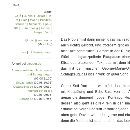
Links
Blogs:
Café
|
Dun­kel
|
Facials
|
Ho­
ra
|
Linie
|
Mo­no
|
Prie­di­tis
|
Schmied
|
Schneck
|
Spaß
|
Stil
|
Stu­ben­zweig
|
Tri­pe­rie
|
Tsa­gra
|
Vert
|
Das Problem ist dann immer, dass man sagt:
@nnier@fnordon.de
(Microblog)
auch richtig gerockt, und trotzdem gibt e
nicht alle schrecklich. Gerade in der Rück
rss
|
mit Kommentaren
Stück, hochglanzpolierte Blaupause eine
Klischees platzenden Text, das mit dem k
Aktuell bei
blogger.de
das mit der typischen George-Martin-Or
Abenteuerlichen, Jacobswege
Schlagzeug, das ist ein wirklich guter Song.
und Begegnungen
(09.08 11:05)
Skizzenbuch
(09.08 10:01)
Genre: Soft Rock, und wie blöd, dass man
Quasselstrippe
(09.08 09:59)
Innerlich schon tod
mit Klospülung und Echo-Bass von der 
(09.08 09:05)
genau die dringend nötigen Kontrapunkte,
Samojede
(09.08 07:55)
dessen also geht es direkt rein in den ma
Stimme souverän und trifft kristallklar jed
oben geht. Davon würde ich gerne mal eine
denn die Melodie ist super und hält das loc