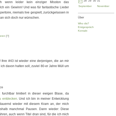
27
28
29
30
31
 wenn leider kein einziger Misston das
September
November
elch ein Gewinn! Und was für fantastische Lieder
ertoire, niemals live gespielt, zurückgelassen in
man sich doch nur wünschen.
Über
Who dis?
Erstgespräch
Kontakt
eren
[
?
]
! Ihre #43 ist wieder eine derjenigen, die an mir
ich davon halten soll, zuviel 80-er Jahre Müll um
:39
urchtbar limitiert in dieser ewigen Blase, da
u entdecken
. Und ich bin in meiner Entwicklung
auernd wieder mit diesem Kram an, der mich
Deshalb manchmal Pausen. Dann wieder: Diese
ühren, auch wenn Titel dran sind, für die ich mich