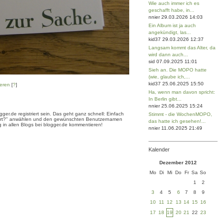
Wie auch immer ich es
geschafft habe, in...
nnier 29.03.2026 14:03
Ein Album ist ja auch
angekündigt, las...
kid37 29.03.2026 12:37
Langsam kommt das Alter, da
wird dann auch...
sid 07.09.2025 11:01
Sieh an. Die MOPO hatte
(wie, glaube ich,...
kid37 25.06.2025 15:50
eren
[
?
]
Ha, wenn man davon spricht:
In Berlin gibt...
nnier 25.06.2025 15:24
er.de registriert sein. Das geht ganz schnell: Einfach
Stimmt - die WochenMOPO,
triert?" anwählen und den gewünschten Benutzernamen
das hatte ich gesehen!...
 in allen Blogs bei blogger.de kommentieren!
nnier 11.06.2025 21:49
Kalender
Dezember 2012
Mo
Di
Mi
Do
Fr
Sa
So
1
2
3
4
5
6
7
8
9
10
11
12
13
14
15
16
17
18
19
20
21
22
23