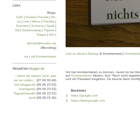
Links
Blogs:
Café
|
Dun­kel
|
Facials
|
Ho­
ra
|
Linie
|
Mo­no
|
Prie­di­tis
|
Schmied
|
Schneck
|
Spaß
|
Stil
|
Stu­ben­zweig
|
Tri­pe­rie
|
Tsa­gra
|
Vert
|
@nnier@fnordon.de
(Microblog)
Link zu diesem Beitrag
(0 Kommentare) |
Kommenti
rss
|
mit Kommentaren
Aktuell bei
blogger.de
Um hier kommentieren zu können, musst du bei blogg
auf
Kommentieren
klicken, dort "Noch nicht regis
:::denn sie wissen nicht, was
und ein Passwort eingeben. Du kannst dann künftig
sie tun sollen:::
(07.08 00:46)
che.blogger.de
(06.08 23:53)
Avantgarde
(06.08 23:33)
Backlinks
Tagesschauder
(06.08 22:52)
1
https://google.com
sonfi
(06.08 22:36)
1
https://www.google.com