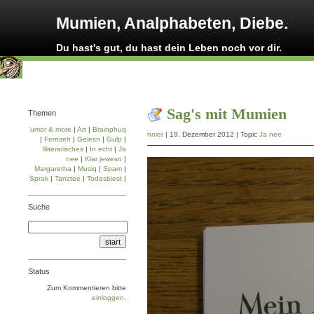
Mumien, Analphabeten, Diebe.
Du hast's gut, du hast dein Leben noch vor dir.
Sag's mit Mumien
Themen
'umor & more
|
Art
|
Brainphuq
nnier
| 19. Dezember 2012 | Topic
Ja nee
|
Fernseh
|
Gelesn
|
Gulp
|
Illiterarisches
|
In echt
|
Ja
nee
|
Klar jewesn
|
Margaretha
|
Musiq
|
Spam
|
Sprak
|
Tanztee
|
Todesbiest
|
Suche
Status
Zum Kommentieren bitte
einloggen
.