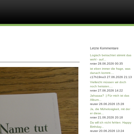
Letzte Kommentare
Logisch betrachtet stimmt das
wohl - auf...
nnier 28.06.2026 00:35
ist eben immer die frage, was
danach kommt....
c17h19no3 27.06.2026 21:13
Vielleicht müssen wir doch
noch heiraten....
nnier 27.06.2026 14:22
Jahaaaa? :) Für mich ist das
Album...
reuter 26.06.2026 15:28
Ja, die Mühelosigkeit, mit der
er diese...
nnier 21.06.2026 20:18
Da will ich nicht fehlen: Happy
Birthday...
reuter 20.06.2026 13:24