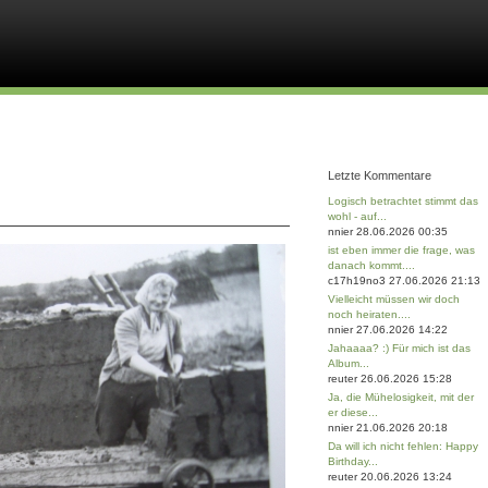
Letzte Kommentare
Logisch betrachtet stimmt das
wohl - auf...
nnier 28.06.2026 00:35
ist eben immer die frage, was
danach kommt....
c17h19no3 27.06.2026 21:13
Vielleicht müssen wir doch
noch heiraten....
nnier 27.06.2026 14:22
Jahaaaa? :) Für mich ist das
Album...
reuter 26.06.2026 15:28
Ja, die Mühelosigkeit, mit der
er diese...
nnier 21.06.2026 20:18
Da will ich nicht fehlen: Happy
Birthday...
reuter 20.06.2026 13:24