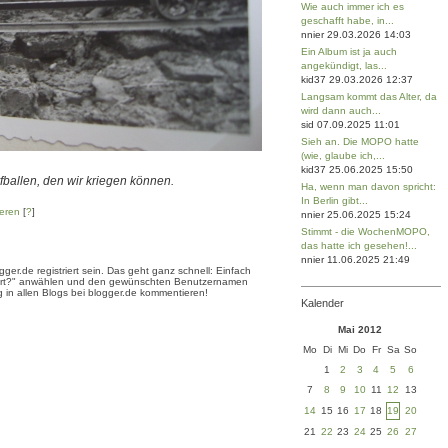
Wie auch immer ich es
geschafft habe, in...
nnier 29.03.2026 14:03
Ein Album ist ja auch
angekündigt, las...
kid37 29.03.2026 12:37
Langsam kommt das Alter, da
wird dann auch...
sid 07.09.2025 11:01
Sieh an. Die MOPO hatte
(wie, glaube ich,...
kid37 25.06.2025 15:50
rfballen, den wir kriegen können.
Ha, wenn man davon spricht:
In Berlin gibt...
eren
[
?
]
nnier 25.06.2025 15:24
Stimmt - die WochenMOPO,
das hatte ich gesehen!...
nnier 11.06.2025 21:49
er.de registriert sein. Das geht ganz schnell: Einfach
triert?" anwählen und den gewünschten Benutzernamen
 in allen Blogs bei blogger.de kommentieren!
Kalender
Mai 2012
Mo
Di
Mi
Do
Fr
Sa
So
1
2
3
4
5
6
7
8
9
10
11
12
13
14
15
16
17
18
19
20
21
22
23
24
25
26
27