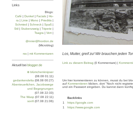
Links
Blogs:
Café
|
Dun­kel
|
Facials
|
Ho­
ra
|
Linie
|
Mo­no
|
Prie­di­tis
|
Schmied
|
Schneck
|
Spaß
|
Stil
|
Stu­ben­zweig
|
Tri­pe­rie
|
Tsa­gra
|
Vert
|
@nnier@fnordon.de
(Microblog)
Los, Mutter, greif zu! Wir brauchen jeden To
rss
|
mit Kommentaren
Link zu diesem Beitrag
(0 Kommentare) |
Kommenti
Aktuell bei
blogger.de
⊗ blümchenknipser
(08.08 01:11)
gedankendelta
(08.08 00:27)
Um hier kommentieren zu können, musst du bei blogg
auf
Kommentieren
klicken, dort "Noch nicht regis
Abenteuerlichen, Jacobswege
und ein Passwort eingeben. Du kannst dann künftig
und Begegnungen
(07.08 22:33)
The Wasp
(07.08 22:11)
Backlinks
sonfi
(07.08 21:06)
1
https://google.com
1
https://www.google.com