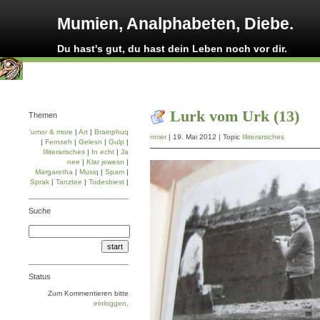
Mumien, Analphabeten, Diebe.
Du hast's gut, du hast dein Leben noch vor dir.
Lurk vom Urk (13)
Themen
'umor & more
|
Art
|
Brainphuq
nnier
| 19. Mai 2012 | Topic
Illiterarisches
|
Fernseh
|
Gelesn
|
Gulp
|
Illiterarisches
|
In echt
|
Ja
nee
|
Klar jewesn
|
Margaretha
|
Musiq
|
Spam
|
Sprak
|
Tanztee
|
Todesbiest
|
Suche
Status
Zum Kommentieren bitte
einloggen
.