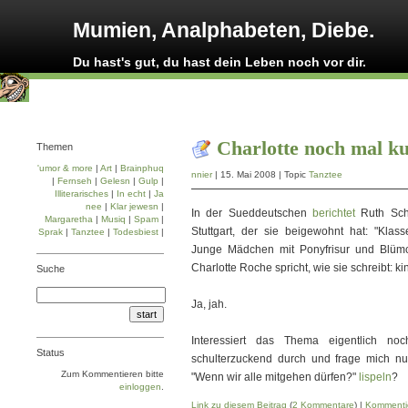
Mumien, Analphabeten, Diebe.
Du hast's gut, du hast dein Leben noch vor dir.
Charlotte noch mal k
Themen
'umor & more
|
Art
|
Brainphuq
nnier
| 15. Mai 2008 | Topic
Tanztee
|
Fernseh
|
Gelesn
|
Gulp
|
Illiterarisches
|
In echt
|
Ja
nee
|
Klar jewesn
|
In der Sueddeutschen
berichtet
Ruth Sch
Margaretha
|
Musiq
|
Spam
|
Stuttgart, der sie beigewohnt hat: "Klass
Sprak
|
Tanztee
|
Todesbiest
|
Junge Mädchen mit Ponyfrisur und Blümch
Charlotte Roche spricht, wie sie schreibt: kind
Suche
Ja, jah.
Interessiert das Thema eigentlich n
Status
schulterzuckend durch und frage mich nu
Zum Kommentieren bitte
"Wenn wir alle mitgehen dürfen?"
lispeln
?
einloggen
.
Link zu diesem Beitrag
(
2 Kommentare
) |
Kommenti