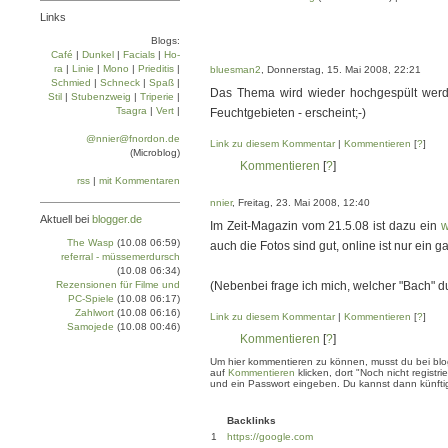
Links
Blogs:
Café
|
Dun­kel
|
Facials
|
Ho­
ra
|
Linie
|
Mo­no
|
Prie­di­tis
|
bluesman2
, Donnerstag, 15. Mai 2008, 22:21
Schmied
|
Schneck
|
Spaß
|
Das Thema wird wieder hochgespült wer
Stil
|
Stu­ben­zweig
|
Tri­pe­rie
|
Tsa­gra
|
Vert
|
Feuchtgebieten - erscheint;-)
@nnier@fnordon.de
Link zu diesem Kommentar
|
Kommentieren
[
?
]
(Microblog)
Kommentieren
[
?
]
rss
|
mit Kommentaren
nnier
, Freitag, 23. Mai 2008, 12:40
Aktuell bei
blogger.de
Im Zeit-Magazin vom 21.5.08 ist dazu ein
w
The Wasp
(10.08 06:59)
auch die Fotos sind gut, online ist nur ein 
referral - müssemerdursch
(10.08 06:34)
Rezensionen für Filme und
(Nebenbei frage ich mich, welcher "Bach" dur
PC-Spiele
(10.08 06:17)
Zahlwort
(10.08 06:16)
Link zu diesem Kommentar
|
Kommentieren
[
?
]
Samojede
(10.08 00:46)
Kommentieren
[
?
]
Um hier kommentieren zu können, musst du bei blogg
auf
Kommentieren
klicken, dort "Noch nicht regis
und ein Passwort eingeben. Du kannst dann künftig
Backlinks
1
https://google.com