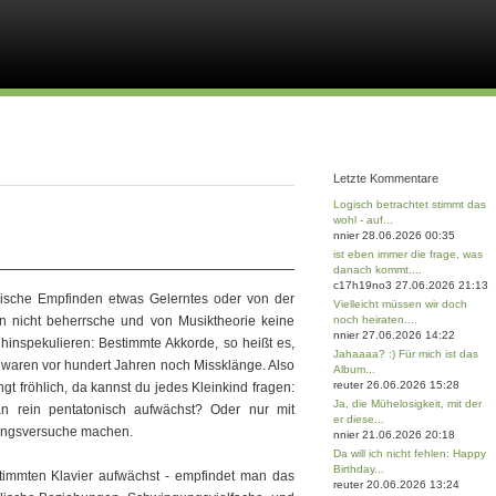
Letzte Kommentare
Logisch betrachtet stimmt das
wohl - auf...
nnier 28.06.2026 00:35
ist eben immer die frage, was
danach kommt....
c17h19no3 27.06.2026 21:13
lische Empfinden etwas Gelerntes oder von der
Vielleicht müssen wir doch
n nicht beherrsche und von Musiktheorie keine
noch heiraten....
nnier 27.06.2026 14:22
hinspekulieren: Bestimmte Akkorde, so heißt es,
Jahaaaa? :) Für mich ist das
n, waren vor hundert Jahren noch Missklänge. Also
Album...
reuter 26.06.2026 15:28
ingt fröhlich, da kannst du jedes Kleinkind fragen:
Ja, die Mühelosigkeit, mit der
n rein pentatonisch aufwächst? Oder nur mit
er diese...
lingsversuche machen.
nnier 21.06.2026 20:18
Da will ich nicht fehlen: Happy
Birthday...
immten Klavier aufwächst - empfindet man das
reuter 20.06.2026 13:24