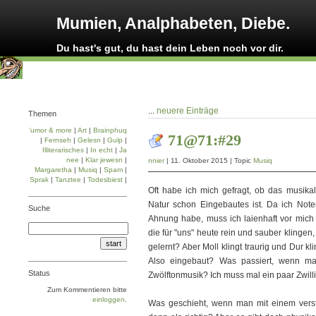
Mumien, Analphabeten, Diebe.
Du hast's gut, du hast dein Leben noch vor dir.
...
neuere Einträge
Themen
'umor & more
|
Art
|
Brainphuq
71@71:#29
|
Fernseh
|
Gelesn
|
Gulp
|
Illiterarisches
|
In echt
|
Ja
nee
|
Klar jewesn
|
nnier
| 11. Oktober 2015 | Topic
Musiq
Margaretha
|
Musiq
|
Spam
|
Sprak
|
Tanztee
|
Todesbiest
|
Oft habe ich mich gefragt, ob das musika
Natur schon Eingebautes ist. Da ich Note
Suche
Ahnung habe, muss ich laienhaft vor mich 
die für "uns" heute rein und sauber klinge
gelernt? Aber Moll klingt traurig und Dur kl
Also eingebaut? Was passiert, wenn ma
Status
Zwölftonmusik? Ich muss mal ein paar Zwil
Zum Kommentieren bitte
einloggen
.
Was geschieht, wenn man mit einem verst