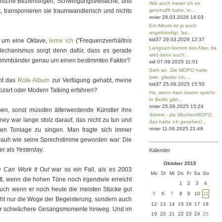
kalische Beziehungen, Schwingungsvielfache, und
Wie auch immer ich es
, transponieren sie traumwandlerisch und nichts
geschafft habe, in...
nnier 29.03.2026 14:03
Ein Album ist ja auch
angekündigt, las...
kid37 29.03.2026 12:37
e um eine Oktave,
lerne ich
("Frequenzverhältnis
Langsam kommt das Alter, da
 Mechanismus sorgt denn dafür, dass es gerade
wird dann auch...
e Stimmbänder genau um einen bestimmten Faktor?
sid 07.09.2025 11:01
Sieh an. Die MOPO hatte
(wie, glaube ich,...
cht das
Rote Album
zur Verfügung gehabt, meine
kid37 25.06.2025 15:50
ozart oder Modern Talking erfahren?
Ha, wenn man davon spricht:
In Berlin gibt...
nnier 25.06.2025 15:24
ben, sonst müssten älterwerdende Künstler ihre
Stimmt - die WochenMOPO,
ney war lange stolz darauf, das nicht zu tun und
das hatte ich gesehen!...
nnier 11.06.2025 21:49
hen Tonlage zu singen. Man fragte sich immer
und rauh wie seine Sprechstimme geworden war: Die
fer als
Yesterday
.
Kalender
Oktober 2015
 Can Work It Out
war so ein Fall, als es 2003
Mo
Di
Mi
Do
Fr
Sa
So
t, wenn die hohen Töne noch irgendwie erreicht
1
2
3
4
uch wenn er noch heute die meisten Stücke gut
5
6
7
8
9
10
11
icht nur die Woge der Begeisterung, sondern auch
12
13
14
15
16
17
18
über schwächere Gesangsmomente hinweg. Und im
19
20
21
22
23
24
25