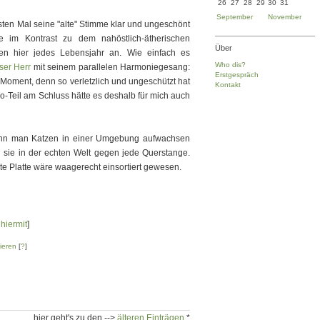
26
27
28
29
30
31
September
November
ten Mal seine "alte" Stimme klar und ungeschönt
 im Kontrast zu dem nahöstlich-ätherischen
Über
n hier jedes Lebensjahr an. Wie einfach es
Who dis?
ser Herr
mit seinem parallelen Harmoniegesang:
Erstgespräch
 Moment, denn so verletzlich und ungeschützt hat
Kontakt
-Teil am Schluss hätte es deshalb für mich auch
enn man Katzen in einer Umgebung aufwachsen
allen sie in der echten Welt gegen jede Querstange.
te Platte wäre waagerecht einsortiert gewesen.
g
hiermit
]
ieren
[
?
]
... hier geht's zu den -->
älteren Einträgen
*