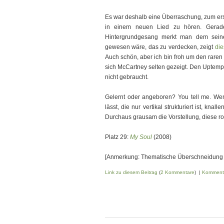
Es war deshalb eine Überraschung, zum ers
in einem neuen Lied zu hören. Gerade
Hintergrundgesang merkt man dem seine
gewesen wäre, das zu verdecken, zeigt
die
Auch schön, aber ich bin froh um den raren
sich McCartney selten gezeigt. Den Uptempo
nicht gebraucht.
Gelernt oder angeboren? You tell me. W
lässt, die nur vertikal strukturiert ist, kn
Durchaus grausam die Vorstellung, diese ro
Platz 29:
My Soul
(2008)
[Anmerkung: Thematische Überschneidun
Link zu diesem Beitrag
(
2 Kommentare
) |
Komment