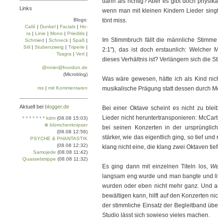
dann als richtig? Aber es gibt doch physi
Links
wenn man mit kleinen Kindern Lieder singt
Blogs:
tönt miss.
Café
|
Dun­kel
|
Facials
|
Ho­
ra
|
Linie
|
Mo­no
|
Prie­di­tis
|
Im Stimmbruch fällt die männliche Stimm
Schmied
|
Schneck
|
Spaß
|
Stil
|
Stu­ben­zweig
|
Tri­pe­rie
|
2:1"), das ist doch erstaunlich: Welcher
Tsa­gra
|
Vert
|
dieses Verhältnis ist? Verlängern sich di
@nnier@fnordon.de
(Microblog)
Was wäre gewesen, hätte ich als Kind ni
rss
|
mit Kommentaren
musikalische Prägung statt dessen durch M
Aktuell bei
blogger.de
Bei einer Oktave scheint es nicht zu blei
Lieder nicht heruntertransponieren: McCart
* * * * * * * kdm
(08.08 15:03)
⊗ blümchenknipser
bei seinen Konzerten in der ursprünglic
(08.08 12:56)
stärker, wie das eigentlich ging, so tief 
PSYCHE & PHANTASTIK
(08.08 12:32)
klang nicht eine, die klang zwei Oktaven tie
Samojede
(08.08 11:42)
Quasselstrippe
(08.08 11:32)
Es ging dann mit einzelnen Titeln los,
We
langsam eng wurde und man bangte und lit
wurden oder eben nicht mehr ganz. Und a
bewältigen kann, hilft auf den Konzerten n
der stimmliche Einsatz der Begleitband 
Studio lässt sich sowieso vieles machen.