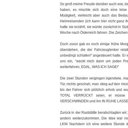
So groß meine Freude darüber auch war, da
haben, es mischte sich doch eine leise 
Müdigkeit, vielleicht aber auch das Bed
Heimreisenden (
ich kann hier nicht ganz f
hatte sie erzählt, sie würde zunächst in S
Woche nach Österreich fahren. Die Zeichen
Doch zuvor gab es noch einige frühe Morg
überstehen, die der Fahrzeuglenker relati
unbedingt schlafen!" angesteuert hatte. Er
uns ein, "weckt mich dann um jeden Pr
weiterfahren, EGAL, WAS ICH SAGE!"
Die zwei Stunden vergingen irgendwie, man
Tür, nichts geschah, man stieg auf den rie
bis der Fahrer sich plötzlich erhob und wu
TOTAL VERRÜCKT seien, er müsse U
VERSCHWINDEN und ihn IN RUHE LASSE
Zurück in der Raststätte beratschlagten wir
anders weiterzukommen. Die Idee war nic
LKW. Nachdem ich eine weitere Stunde d