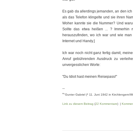
Es gab da allerdings jemanden, an den ich
als das Telefon klingelte und sie ihren Na
Woher kannte sie die Nummer? Und warum r
Sollte das etwa heißen ... ? Immerhin
herauszufinden, wo ich war und wie man m
Internet und Handy.]
Ich war noch nicht ganz fertig damit, mein
Anruf gebührenden Ausdruck zu verleih
unvergesslichen Worte:
"Du Idiot hast meinen Reisepass!"
--
*
"Gunter Gabriel (* 11. Juni 1942 in Kirchlengern/
Link zu diesem Beitrag
(
22 Kommentare
) |
Kommen