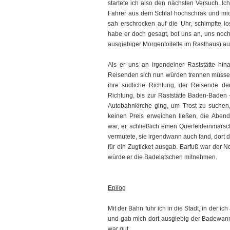
startete ich also den nächsten Versuch. Ic
Fahrer aus dem Schlaf hochschrak und mich 
sah erschrocken auf die Uhr, schimpfte lo
habe er doch gesagt, bot uns an, uns noc
ausgiebiger Morgentoilette im Rasthaus) au
Als er uns an irgendeiner Raststätte hin
Reisenden sich nun würden trennen müssen
ihre südliche Richtung, der Reisende deu
Richtung, bis zur Raststätte Baden-Baden 
Autobahnkirche ging, um Trost zu suchen,
keinen Preis erweichen ließen, die Aben
war, er schließlich einen Querfeldeinmars
vermutete, sie irgendwann auch fand, dort 
für ein Zugticket ausgab. Barfuß war der N
würde er die Badelatschen mitnehmen.
Epilog
Mit der Bahn fuhr ich in die Stadt, in der i
und gab mich dort ausgiebig der Badewanne
war gut.