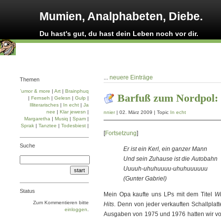
Mumien, Analphabeten, Diebe.
Du hast's gut, du hast dein Leben noch vor dir.
...
neuere Einträge
Themen
'umor & more
|
Art
|
Brainphuq
Barfuß zum Nordpol:
|
Fernseh
|
Gelesn
|
Gulp
|
Illiterarisches
|
In echt
|
Ja
nee
|
Klar jewesn
|
nnier
| 02. März 2009 | Topic
In echt
Margaretha
|
Musiq
|
Spam
|
Sprak
|
Tanztee
|
Todesbiest
|
[
Fortsetzung
]
Suche
Er ist ein Kerl, ein ganzer Mann
Und sein Zuhause ist die Autobahn
Uuuuh-uhuhuuuu-uhuhuuuuuu
(Gunter Gabriel)
Status
Mein Opa kaufte uns LPs mit dem Titel
Wi
Zum Kommentieren bitte
Hits
. Denn von jeder verkauften Schallpla
einloggen
.
Ausgaben von 1975 und 1976 hatten wir vo