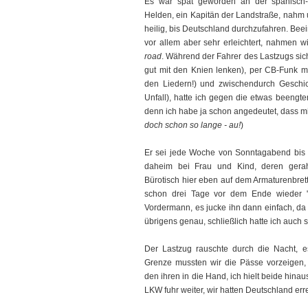
Es war spät geworden an der spanisch-
Helden, ein Kapitän der Landstraße, nahm 
heilig, bis Deutschland durchzufahren. Bee
vor allem aber sehr erleichtert, nahmen w
road
. Während der Fahrer des Lastzugs sic
gut mit den Knien lenken), per CB-Funk m
den Liedern!) und zwischendurch Geschich
Unfall), hatte ich gegen die etwas beengte
denn ich habe ja schon angedeutet, dass mi
doch schon so lange - au!
)
Er sei jede Woche von Sonntagabend bis
daheim bei Frau und Kind, deren gerah
Bürotisch hier eben auf dem Armaturenbret
schon drei Tage vor dem Ende wieder "
Vordermann, es jucke ihn dann einfach, da 
übrigens genau, schließlich hatte ich auch
Der Lastzug rauschte durch die Nacht, e
Grenze mussten wir die Pässe vorzeigen,
den ihren in die Hand, ich hielt beide hinau
LKW fuhr weiter, wir hatten Deutschland erre