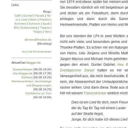
von 1974 erst etwas später bei meinen and
Links
Sie besaßen nämlich ein mit beigebraun g
Blogs:
und dicker als ein Fotoalbum, darin durc
Café
|
Dun­kel
|
Facials
|
Ho­
einlegen und dann durch die Samm
ra
|
Linie
|
Mo­no
|
Prie­di­tis
|
Schmied
|
Schneck
|
Spaß
|
Heimwehmelodie
, Platten von Heino und M
Stil
|
Stu­ben­zweig
|
Tri­pe­rie
|
Tsa­gra
|
Vert
|
Bei uns standen die LPs in zwei Würfeln
@nnier@fnordon.de
nicht sehr viele; und besonders gerne und 
(Microblog)
Thoelke-Platten. Es schien mir ein Naturges
rss
|
mit Kommentaren
von Heino, Udo Jürgens und Mireille Math
Jürgen Marcus und Michael Holm gehörten ei
Aktuell bei
blogger.de
gegen den einen: Gunter Gabriel.
Hey B
Quasselstrippe
(08.08 18:34)
Dreißigtonner Diesel
hatten es mir wir
che.blogger.de
(08.08 17:35)
Verwegenheit aus, die mich beeindruckte. 
Zahlwort
(08.08 16:26)
Abenteuerlichen, Jacobswege
nein, die Abwesenheit der Umlautpünktchen
und Begegnungen
rauher wirken. Und dann diese Texte aus 
(08.08 16:25)
Hill mit seinem
Tränendrücker
wirklich nicht
Confidence on Tour
(08.08 16:09)
Dies ist ein Lied für dich, mein Freun
der du Tag für Tag mit einem Laster
auf der Straße liegst,
Junge, für dich habe ich dieses Lie