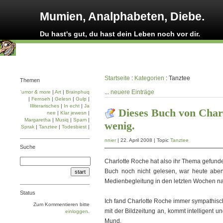
Mumien, Analphabeten, Diebe.
Du hast's gut, du hast dein Leben noch vor dir.
Startseite
:
Kategorien
: Tanztee
Themen
...
neuere Einträge
'umor & more
|
Art
|
Brainphuq
|
Fernseh
|
Gelesn
|
Gulp
|
Illiterarisches
|
In echt
|
Ja
Dieses Buch von Charl
nee
|
Klar jewesn
|
Margaretha
|
Musiq
|
Spam
|
wenig.
Sprak
|
Tanztee
|
Todesbiest
|
nnier
| 22. April 2008 | Topic
Tanztee
Suche
Charlotte Roche hat also ihr Thema gefunde
Buch noch nicht gelesen, war heute abe
Medienbegleitung in den letzten Wochen na
Status
Ich fand Charlotte Roche immer sympathisch
Zum Kommentieren bitte
mit der Bildzeitung an, kommt intelligent u
einloggen
.
Mund.