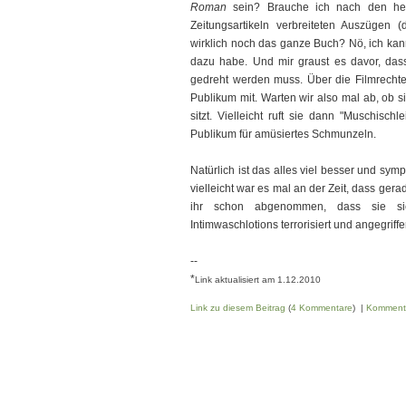
Roman
sein? Brauche ich nach den he
Zeitungsartikeln verbreiteten Auszügen 
wirklich noch das ganze Buch? Nö, ich kan
dazu habe. Und mir graust es davor, da
gedreht werden muss. Über die Filmrechte
Publikum mit. Warten wir also mal ab, ob s
sitzt. Vielleicht ruft sie dann "Muschisc
Publikum für amüsiertes Schmunzeln.
Natürlich ist das alles viel besser und sym
vielleicht war es mal an der Zeit, dass ge
ihr schon abgenommen, dass sie si
Intimwaschlotions terrorisiert und angegriffen
--
*
Link aktualisiert am 1.12.2010
Link zu diesem Beitrag
(
4 Kommentare
) |
Komment