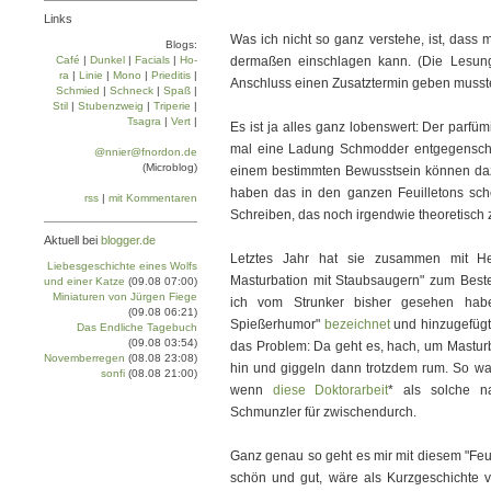
Links
Was ich nicht so ganz verstehe, ist, dass 
Blogs:
Café
|
Dun­kel
|
Facials
|
Ho­
dermaßen einschlagen kann. (Die Lesung 
ra
|
Linie
|
Mo­no
|
Prie­di­tis
|
Anschluss einen Zusatztermin geben musst
Schmied
|
Schneck
|
Spaß
|
Stil
|
Stu­ben­zweig
|
Tri­pe­rie
|
Tsa­gra
|
Vert
|
Es ist ja alles ganz lobenswert: Der parfü
mal eine Ladung Schmodder entgegensch
@nnier@fnordon.de
(Microblog)
einem bestimmten Bewusstsein können daz
haben das in den ganzen Feuilletons sch
rss
|
mit Kommentaren
Schreiben, das noch irgendwie theoretisch 
Aktuell bei
blogger.de
Letztes Jahr hat sie zusammen mit He
Liebesgeschichte eines Wolfs
Masturbation mit Staubsaugern" zum Bes
und einer Katze
(09.08 07:00)
Miniaturen von Jürgen Fiege
ich vom Strunker bisher gesehen habe
(09.08 06:21)
Spießerhumor"
bezeichnet
und hinzugefügt:
Das Endliche Tagebuch
(09.08 03:54)
das Problem: Da geht es, hach, um Masturb
Novemberregen
(08.08 23:08)
hin und giggeln dann trotzdem rum. So w
sonfi
(08.08 21:00)
wenn
diese Doktorarbeit
* als solche na
Schmunzler für zwischendurch.
Ganz genau so geht es mir mit diesem "Feuc
schön und gut, wäre als Kurzgeschichte ve