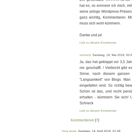
hat es, so erinnere ich mich, mit
seine jetzige Wordpress-Präsenz
ganz wichtig, Kommentaren. Mög
muss sich wohl kümmern.
Danke und ja!
Link zu diesem Kommentar
schneck
, Samstag, 19. Mai 2018, 00:
Ja, das hat geklappt vor 3,5 Jah
nie geschafft. / Vielleicht gibt
Sinne, nach diesem ganzen So
"Langsamkeit" von Blogs. Man
eingefallen sind. So richtig b
Schön ist das, und recht persön
erhalten - kümmern Sie sich! 
Schneck
Link zu diesem Kommentar
Kommentieren
[
?
]
hora sexta
, Samstag, 14. April 2018, 01:36