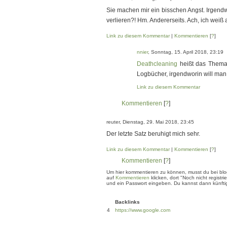
Sie machen mir ein bisschen Angst. Irgendw
verlieren?! Hm. Andererseits. Ach, ich weiß 
Link zu diesem Kommentar
|
Kommentieren
[
?
]
nnier
, Sonntag, 15. April 2018, 23:19
Deathcleaning
heißt das Thema.
Logbücher, irgendworin will man 
Link zu diesem Kommentar
Kommentieren
[
?
]
reuter, Dienstag, 29. Mai 2018, 23:45
Der letzte Satz beruhigt mich sehr.
Link zu diesem Kommentar
|
Kommentieren
[
?
]
Kommentieren
[
?
]
Um hier kommentieren zu können, musst du bei blogg
auf
Kommentieren
klicken, dort "Noch nicht regis
und ein Passwort eingeben. Du kannst dann künftig
Backlinks
4
https://www.google.com