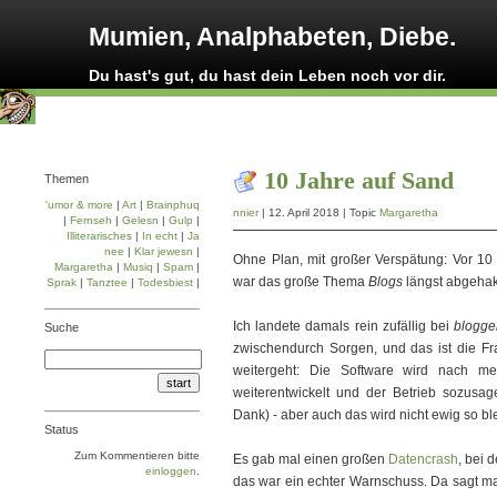
Mumien, Analphabeten, Diebe.
Du hast's gut, du hast dein Leben noch vor dir.
10 Jahre auf Sand
Themen
'umor & more
|
Art
|
Brainphuq
nnier
| 12. April 2018 | Topic
Margaretha
|
Fernseh
|
Gelesn
|
Gulp
|
Illiterarisches
|
In echt
|
Ja
nee
|
Klar jewesn
|
Ohne Plan, mit großer Verspätung: Vor 10 
Margaretha
|
Musiq
|
Spam
|
war das große Thema
Blogs
längst abgehak
Sprak
|
Tanztee
|
Todesbiest
|
Ich landete damals rein zufällig bei
blogge
Suche
zwischendurch Sorgen, und das ist die Fra
weitergeht: Die Software wird nach me
weiterentwickelt und der Betrieb sozusag
Dank) - aber auch das wird nicht ewig so b
Status
Zum Kommentieren bitte
Es gab mal einen großen
Datencrash
, bei 
einloggen
.
das war ein echter Warnschuss. Da sagt man