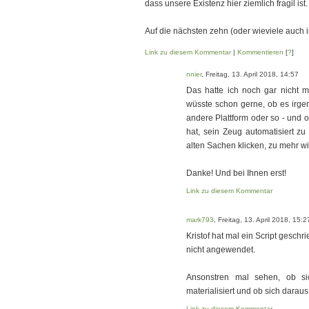
dass unsere Existenz hier ziemlich fragil ist.
Auf die nächsten zehn (oder wieviele auch 
Link zu diesem Kommentar
|
Kommentieren
[
?
]
nnier
, Freitag, 13. April 2018, 14:57
Das hatte ich noch gar nicht m
wüsste schon gerne, ob es irgen
andere Plattform oder so - und
hat, sein Zeug automatisiert z
alten Sachen klicken, zu mehr wir
Danke! Und bei Ihnen erst!
Link zu diesem Kommentar
mark793
, Freitag, 13. April 2018, 15:2
Kristof hat mal ein Script gesch
nicht angewendet.
Ansonstren mal sehen, ob sic
materialisiert und ob sich darau
Link zu diesem Kommentar