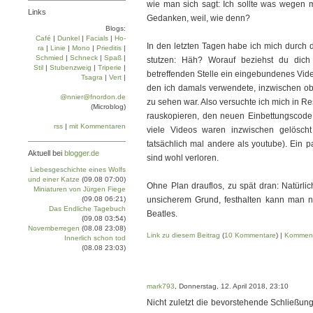
wie man sich sagt: Ich sollte was wegen
Links
Gedanken, weil, wie denn?
Blogs:
Café
|
Dun­kel
|
Facials
|
Ho­
In den letzten Tagen habe ich mich durch 
ra
|
Linie
|
Mo­no
|
Prie­di­tis
|
Schmied
|
Schneck
|
Spaß
|
stutzen: Häh? Worauf beziehst du dich
Stil
|
Stu­ben­zweig
|
Tri­pe­rie
|
betreffenden Stelle ein eingebundenes Vid
Tsa­gra
|
Vert
|
den ich damals verwendete, inzwischen obs
@nnier@fnordon.de
zu sehen war. Also versuchte ich mich in Re
(Microblog)
rauskopieren, den neuen Einbettungscode
rss
|
mit Kommentaren
viele Videos waren inzwischen gelösch
tatsächlich mal andere als youtube). Ein p
Aktuell bei
blogger.de
sind wohl verloren.
Liebesgeschichte eines Wolfs
und einer Katze
(09.08 07:00)
Ohne Plan drauflos, zu spät dran: Natürli
Miniaturen von Jürgen Fiege
(09.08 06:21)
unsicherem Grund, festhalten kann man n
Das Endliche Tagebuch
Beatles.
(09.08 03:54)
Novemberregen
(08.08 23:08)
Link zu diesem Beitrag
(
10 Kommentare
) |
Komment
Innerlich schon tod
(08.08 23:03)
mark793
, Donnerstag, 12. April 2018, 23:10
Nicht zuletzt die bevorstehende Schließung