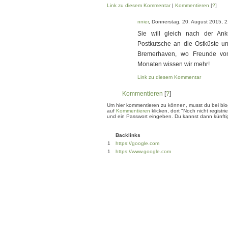
Link zu diesem Kommentar
|
Kommentieren
[
?
]
nnier
, Donnerstag, 20. August 2015, 2
Sie will gleich nach der Ank
Postkutsche an die Ostküste u
Bremerhaven, wo Freunde von
Monaten wissen wir mehr!
Link zu diesem Kommentar
Kommentieren
[
?
]
Um hier kommentieren zu können, musst du bei blogg
auf
Kommentieren
klicken, dort "Noch nicht regis
und ein Passwort eingeben. Du kannst dann künftig
Backlinks
1
https://google.com
1
https://www.google.com