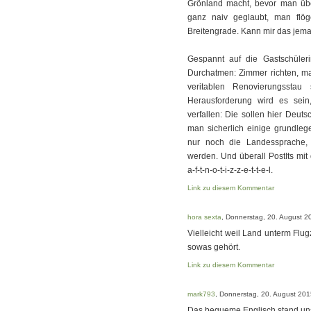
Grönland macht, bevor man übe
ganz naiv geglaubt, man flög
Breitengrade. Kann mir das jem
Gespannt auf die Gastschüle
Durchatmen: Zimmer richten, m
veritablen Renovierungssta
Herausforderung wird es sei
verfallen: Die sollen hier Deut
man sicherlich einige grundleg
nur noch die Landessprache,
werden. Und überall PostIts mi
a-f-t-n-o-t-i-z-z-e-t-t-e-l.
Link zu diesem Kommentar
hora sexta
, Donnerstag, 20. August 2
Vielleicht weil Land unterm Flug
sowas gehört.
Link zu diesem Kommentar
mark793
, Donnerstag, 20. August 201
Das bequeme Englisch stand uns