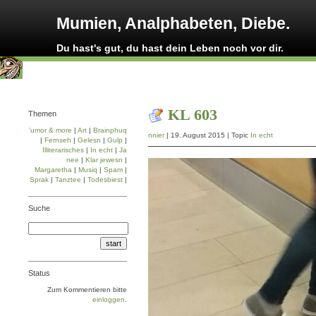
Mumien, Analphabeten, Diebe.
Du hast's gut, du hast dein Leben noch vor dir.
KL 603
Themen
'umor & more
|
Art
|
Brainphuq
nnier
| 19. August 2015 | Topic
In echt
|
Fernseh
|
Gelesn
|
Gulp
|
Illiterarisches
|
In echt
|
Ja
nee
|
Klar jewesn
|
Margaretha
|
Musiq
|
Spam
|
Sprak
|
Tanztee
|
Todesbiest
|
Suche
Status
Zum Kommentieren bitte
einloggen
.