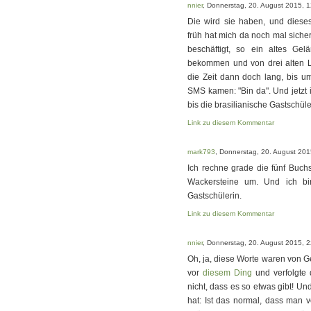
nnier
, Donnerstag, 20. August 2015, 
Die wird sie haben, und dieses
früh hat mich da noch mal sich
beschäftigt, so ein altes Ge
bekommen und von drei alten L
die Zeit dann doch lang, bis u
SMS kamen: "Bin da". Und jetzt i
bis die brasilianische Gastschüle
Link zu diesem Kommentar
mark793
, Donnerstag, 20. August 201
Ich rechne grade die fünf Buch
Wackersteine um. Und ich bi
Gastschülerin.
Link zu diesem Kommentar
nnier
, Donnerstag, 20. August 2015, 
Oh, ja, diese Worte waren von G
vor
diesem Ding
und verfolgte d
nicht, dass es so etwas gibt! Un
hat: Ist das normal, dass man