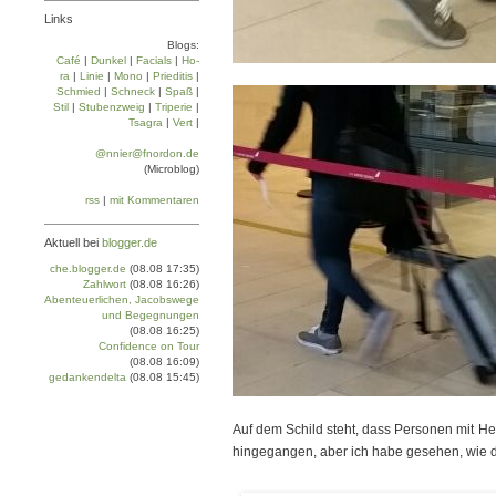
Links
Blogs:
Café
|
Dun­kel
|
Facials
|
Ho­
ra
|
Linie
|
Mo­no
|
Prie­di­tis
|
Schmied
|
Schneck
|
Spaß
|
Stil
|
Stu­ben­zweig
|
Tri­pe­rie
|
Tsa­gra
|
Vert
|
@nnier@fnordon.de
(Microblog)
rss
|
mit Kommentaren
Aktuell bei
blogger.de
che.blogger.de
(08.08 17:35)
Zahlwort
(08.08 16:26)
Abenteuerlichen, Jacobswege
und Begegnungen
(08.08 16:25)
Confidence on Tour
(08.08 16:09)
gedankendelta
(08.08 15:45)
Auf dem Schild steht, dass Personen mit He
hingegangen, aber ich habe gesehen, wie du 