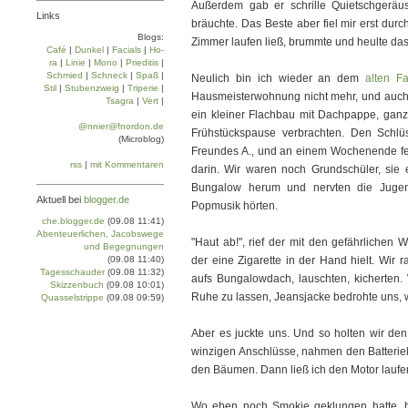
Außerdem gab er schrille Quietschgeräu
Links
bräuchte. Das Beste aber fiel mir erst dur
Blogs:
Zimmer laufen ließ, brummte und heulte das
Café
|
Dun­kel
|
Facials
|
Ho­
ra
|
Linie
|
Mo­no
|
Prie­di­tis
|
Schmied
|
Schneck
|
Spaß
|
Neulich bin ich wieder an dem
alten F
Stil
|
Stu­ben­zweig
|
Tri­pe­rie
|
Hausmeisterwohnung nicht mehr, und auch 
Tsa­gra
|
Vert
|
ein kleiner Flachbau mit Dachpappe, ganz
@nnier@fnordon.de
Frühstückspause verbrachten. Den Schlüs
(Microblog)
Freundes A., und an einem Wochenende fei
rss
|
mit Kommentaren
darin. Wir waren noch Grundschüler, sie 
Bungalow herum und nervten die Jugend
Aktuell bei
blogger.de
Popmusik hörten.
che.blogger.de
(09.08 11:41)
Abenteuerlichen, Jacobswege
"Haut ab!", rief der mit den gefährlichen W
und Begegnungen
(09.08 11:40)
der eine Zigarette in der Hand hielt. Wir 
Tagesschauder
(09.08 11:32)
aufs Bungalowdach, lauschten, kicherten. 
Skizzenbuch
(09.08 10:01)
Ruhe zu lassen, Jeansjacke bedrohte uns, 
Quasselstrippe
(09.08 09:59)
Aber es juckte uns. Und so holten wir den
winzigen Anschlüsse, nahmen den Batterie
den Bäumen. Dann ließ ich den Motor laufe
Wo eben noch Smokie geklungen hatte, h