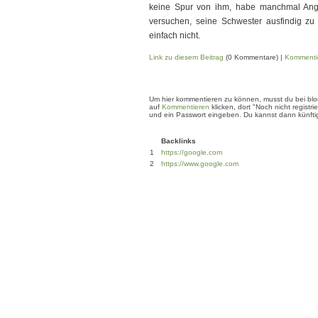
keine Spur von ihm, habe manchmal Angst
versuchen, seine Schwester ausfindig zu
einfach nicht.
Link zu diesem Beitrag
(0 Kommentare) |
Kommenti
Um hier kommentieren zu können, musst du bei blogg
auf
Kommentieren
klicken, dort "Noch nicht regis
und ein Passwort eingeben. Du kannst dann künftig
Backlinks
1
https://google.com
2
https://www.google.com