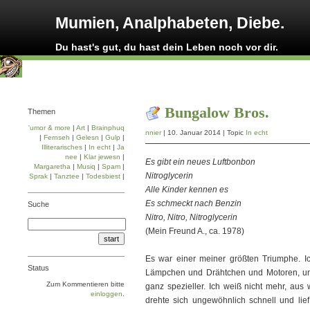
Mumien, Analphabeten, Diebe.
Du hast's gut, du hast dein Leben noch vor dir.
Bungalow Bros.
Themen
'umor & more
|
Art
|
Brainphuq
nnier
| 10. Januar 2014 | Topic
In echt
|
Fernseh
|
Gelesn
|
Gulp
|
Illiterarisches
|
In echt
|
Ja
nee
|
Klar jewesn
|
Es gibt ein neues Luftbonbon
Margaretha
|
Musiq
|
Spam
|
Nitroglycerin
Sprak
|
Tanztee
|
Todesbiest
|
Alle Kinder kennen es
Es schmeckt nach Benzin
Suche
Nitro, Nitro, Nitroglycerin
(Mein Freund A., ca. 1978)
Es war einer meiner größten Triumphe. Ic
Status
Lämpchen und Drähtchen und Motoren, und 
Zum Kommentieren bitte
ganz spezieller. Ich weiß nicht mehr, aus
einloggen
.
drehte sich ungewöhnlich schnell und lief 