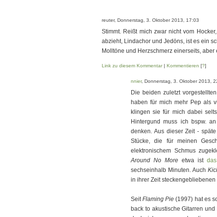
reuter, Donnerstag, 3. Oktober 2013, 17:03
Stimmt. Reißt mich zwar nicht vom Hocker
abzieht, Lindachor und Jedöns, ist es ein 
Molltöne und Herzschmerz einerseits, aber 
Link zu diesem Kommentar
|
Kommentieren
[
?
]
nnier
, Donnerstag, 3. Oktober 2013, 2
Die beiden zuletzt vorgestellte
haben für mich mehr Pep als v
klingen sie für mich dabei sel
Hintergund muss ich bspw. an
denken. Aus dieser Zeit - spät
Stücke, die für meinen Gesc
elektronischem Schmus zugekl
Around No More
etwa ist
das
sechseinhalb Minuten. Auch
Kic
in ihrer Zeit steckengebliebenen
Seit
Flaming Pie
(1997) hat es s
back to akustische Gitarren un