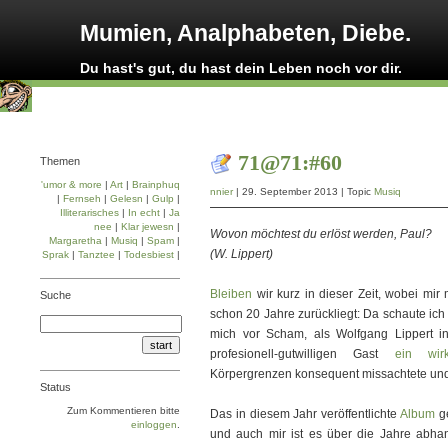
Mumien, Analphabeten, Diebe.
Du hast's gut, du hast dein Leben noch vor dir.
71@71:#60
Themen
'umor & more
|
Art
|
Brainphuq
nnier
| 29. September 2013 | Topic
Musiq
|
Fernseh
|
Gelesn
|
Gulp
|
Illiterarisches
|
In echt
|
Ja
nee
|
Klar jewesn
|
Wovon möchtest du erlöst werden, Paul?
Margaretha
|
Musiq
|
Spam
|
(W. Lippert)
Sprak
|
Tanztee
|
Todesbiest
|
Bleiben
wir kurz in dieser Zeit, wobei mir
Suche
schon 20 Jahre zurückliegt: Da schaute 
mich vor Scham, als Wolfgang Lippert in
profesionell-gutwilligen Gast
ein wir
Körpergrenzen konsequent missachtete und 
Status
Zum Kommentieren bitte
Das in diesem Jahr veröffentlichte
Album
ge
einloggen
.
und auch mir ist es über die Jahre abh