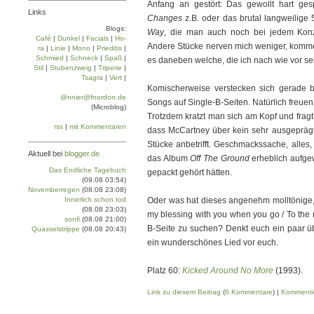
Anfang an gestört: Das gewollt hart ges
Links
Changes
z.B. oder das brutal langweilige 
Blogs:
Way
, die man auch noch bei jedem Konz
Café
|
Dun­kel
|
Facials
|
Ho­
Andere Stücke nerven mich weniger, kommen
ra
|
Linie
|
Mo­no
|
Prie­di­tis
|
Schmied
|
Schneck
|
Spaß
|
es daneben welche, die ich nach wie vor s
Stil
|
Stu­ben­zweig
|
Tri­pe­rie
|
Tsa­gra
|
Vert
|
Komischerweise verstecken sich gerade 
@nnier@fnordon.de
Songs auf Single-B-Seiten. Natürlich freue
(Microblog)
Trotzdem kratzt man sich am Kopf und fragt
rss
|
mit Kommentaren
dass McCartney über kein sehr ausgeprägt
Stücke anbetrifft. Geschmackssache, alles,
Aktuell bei
blogger.de
das Album
Off The Ground
erheblich aufgew
Das Endliche Tagebuch
gepackt gehört hätten.
(09.08 03:54)
Novemberregen
(08.08 23:08)
Innerlich schon tod
Oder was hat dieses angenehm molltönige,
(08.08 23:03)
my blessing with you when you go / To the 
sonfi
(08.08 21:00)
B-Seite zu suchen? Denkt euch ein paar üb
Quasselstrippe
(08.08 20:43)
ein wunderschönes Lied vor euch.
Platz 60:
Kicked Around No More
(1993).
Link zu diesem Beitrag
(
6 Kommentare
) |
Kommenti