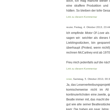
doch, ich mag manche dieser 
eine straffere Produktion und
hätten. So bleiben der tolle Ges
Link zu diesem Kommentar
reuter, Freitag, 4. Oktober 2013, 23:4
Ich empfinde
Motor Of Love
als 
sagen wir: seichter als dieses 
Lieblingsstücken, bin gespan
überhaupt (Protest, wenn nicht!
rechnen McCartney erst ab 1970 i
Freu mich jedenfalls auf die näch
Link zu diesem Kommentar
nnier
, Samstag, 5. Oktober 2013, 00:
Ja, das Leservertreibungsprojekt 
komischerweise nicht im All
kontinuierlichsten eine zweite, 
Beatle immer mit, das macht die
gut wie alle seiner Beatlesstüc
kam: Die haben ein paar Jahre 