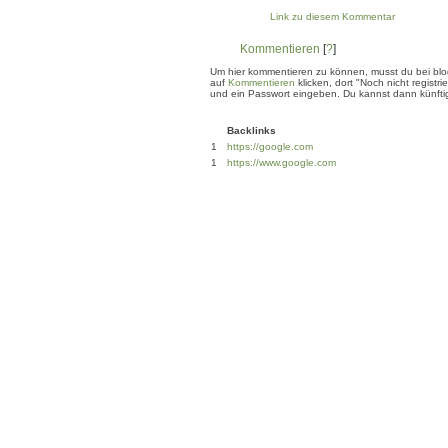
Link zu diesem Kommentar
Kommentieren
[
?
]
Um hier kommentieren zu können, musst du bei blogg
auf
Kommentieren
klicken, dort "Noch nicht regis
und ein Passwort eingeben. Du kannst dann künftig
Backlinks
1
https://google.com
1
https://www.google.com