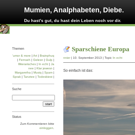
Mumien, Analphabeten, Diebe.
Du hast's gut, du hast dein Leben noch vor dir.
Sparschiene Europa
Themen
'umor & more
|
Art
|
Brainphuq
nnier
| 10. September 2013 | Topic
In echt
|
Fernseh
|
Gelesn
|
Gulp
|
Illiterarisches
|
In echt
|
Ja
nee
|
Klar jewesn
|
So einfach ist das:
Margaretha
|
Musiq
|
Spam
|
Sprak
|
Tanztee
|
Todesbiest
|
Suche
Status
Zum Kommentieren bitte
einloggen
.