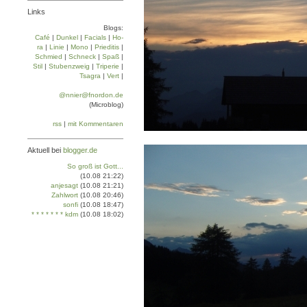
Links
Blogs:
Café
|
Dun­kel
|
Facials
|
Ho­
ra
|
Linie
|
Mo­no
|
Prie­di­tis
|
Schmied
|
Schneck
|
Spaß
|
Stil
|
Stu­ben­zweig
|
Tri­pe­rie
|
Tsa­gra
|
Vert
|
@nnier@fnordon.de
(Microblog)
rss
|
mit Kommentaren
Aktuell bei
blogger.de
So groß ist Gott...
(10.08 21:22)
anjesagt
(10.08 21:21)
Zahlwort
(10.08 20:46)
sonfi
(10.08 18:47)
* * * * * * * kdm
(10.08 18:02)