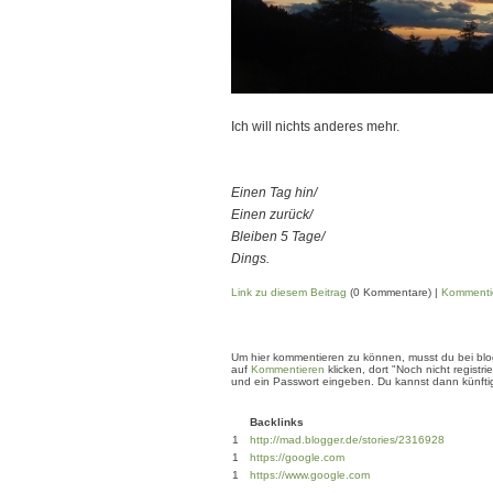
Ich will nichts anderes mehr.
Einen Tag hin/
Einen zurück/
Bleiben 5 Tage/
Dings.
Link zu diesem Beitrag
(0 Kommentare) |
Kommenti
Um hier kommentieren zu können, musst du bei blogg
auf
Kommentieren
klicken, dort "Noch nicht regis
und ein Passwort eingeben. Du kannst dann künftig
Backlinks
1
http://mad.blogger.de/stories/2316928
1
https://google.com
1
https://www.google.com