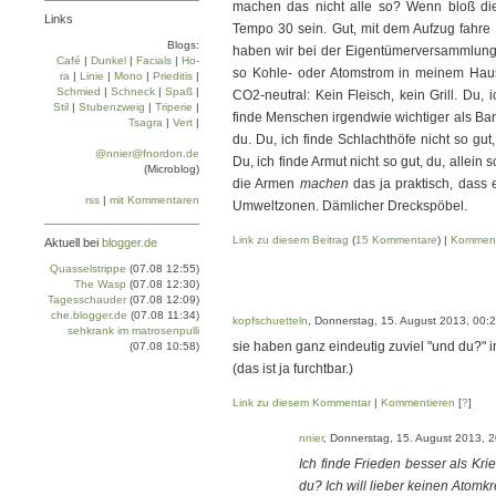
machen das nicht alle so? Wenn bloß die A
Links
Tempo 30 sein. Gut, mit dem Aufzug fahre 
Blogs:
haben wir bei der Eigentümer­versammlung 
Café
|
Dun­kel
|
Facials
|
Ho­
so Kohle- oder Atomstrom in meinem Hau
ra
|
Linie
|
Mo­no
|
Prie­di­tis
|
Schmied
|
Schneck
|
Spaß
|
CO2-neutral: Kein Fleisch, kein Grill. Du, 
Stil
|
Stu­ben­zweig
|
Tri­pe­rie
|
finde Menschen irgendwie wichtiger als Bank
Tsa­gra
|
Vert
|
du. Du, ich finde Schlachthöfe nicht so gut,
@nnier@fnordon.de
Du, ich finde Armut nicht so gut, du, allei
(Microblog)
die Armen
machen
das ja praktisch, dass 
rss
|
mit Kommentaren
Umweltzonen. Dämlicher Dreckspöbel.
Link zu diesem Beitrag
(
15 Kommentare
) |
Komment
Aktuell bei
blogger.de
Quasselstrippe
(07.08 12:55)
The Wasp
(07.08 12:30)
Tagesschauder
(07.08 12:09)
che.blogger.de
(07.08 11:34)
kopfschuetteln
, Donnerstag, 15. August 2013, 00:
sehkrank im matrosenpulli
sie haben ganz eindeutig zuviel "und du?" inh
(07.08 10:58)
(das ist ja furchtbar.)
Link zu diesem Kommentar
|
Kommentieren
[
?
]
nnier
, Donnerstag, 15. August 2013, 
Ich finde Frieden besser als Kri
du? Ich will lieber keinen Atomk