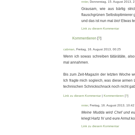
nnier
, Donnerstag, 15. August 2013, 
Grausam, wie aus bärtig stri
flauschgrünen Selbstoptimierer 
und das ist nun mal
bio
! Etwas te
Link zu diesem Kommentar
Kommentieren
[
?
]
cabman
, Freitag, 16. August 2013, 00:25
Wenn ich sowas schreiben tätärätäte, also 
mal annahmen.
Bis zum Zeit-Magazin der letzten Woche wuß
Ich fragte mich sogleich, was diese armen 
technischen Schnickschnack noch nicht ga
Link zu diesem Kommentar
|
Kommentieren
[
?
]
nnier
, Freitag, 16. August 2013, 10:42
Meine Mudda wird Chef und eure
kriegt Hartz IV und eure Armut ko
Link zu diesem Kommentar