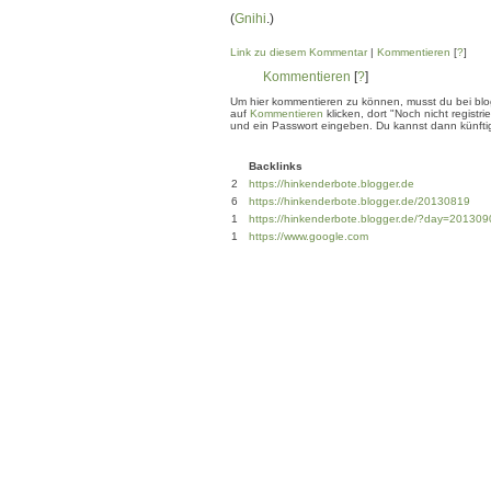
(
Gnihi
.)
Link zu diesem Kommentar
|
Kommentieren
[
?
]
Kommentieren
[
?
]
Um hier kommentieren zu können, musst du bei blogg
auf
Kommentieren
klicken, dort "Noch nicht regis
und ein Passwort eingeben. Du kannst dann künftig
Backlinks
2
https://hinkenderbote.blogger.de
6
https://hinkenderbote.blogger.de/20130819
1
https://hinkenderbote.blogger.de/?day=201309
1
https://www.google.com