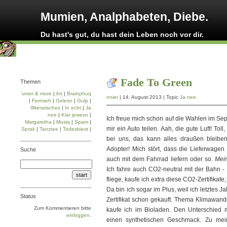
Mumien, Analphabeten, Diebe.
Du hast's gut, du hast dein Leben noch vor dir.
Fade To Green
Themen
'umor & more
|
Art
|
Brainphuq
nnier
| 14. August 2013 | Topic
Ja nee
|
Fernseh
|
Gelesn
|
Gulp
|
Illiterarisches
|
In echt
|
Ja
nee
|
Klar jewesn
|
Ich freue mich schon auf die Wahlen im Sep
Margaretha
|
Musiq
|
Spam
|
mir ein Auto teilen. Aah, die gute Luft! T
Sprak
|
Tanztee
|
Todesbiest
|
bei uns, das kann alles draußen bleiben
Adopter! Mich stört, dass die Lieferwagen
Suche
auch mit dem Fahrrad liefern oder so.
Mei
Ich fahre auch CO2-neutral mit der Bahn -
fliege, kaufe ich extra diese CO2-Zertifik
Da bin ich sogar im Plus, weil ich letztes 
Status
Zertifikat schon gekauft. Thema Klimawand
Zum Kommentieren bitte
kaufe ich im Bioladen. Den Unterschied 
einloggen
.
einen synthetischen Geschmack. Zu mei