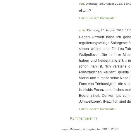
vert
, Dienstag, 20. August 2013, 13:4
et tu, ..?
Link zu diesem Kommentar
nnier
, Dienstag, 20. August 2013, 17:
Gegen Umwelt habe ich genere
regulierungswütige Solargeschäf
sehen wollen und für Lea-Tabb
Wollpullover. Die in ihrer Mit
haben und heldenhafte 2 km mit
schön nah ist. "Ich verstehe g
Pfandflaschen kaufen", quakt
Viertel und rümpfte seine Nase ü
Form von Triefnasigkeit, die sich
ist nichts Emanzipatorisches meh
Begrenztheit, Denken bis zum
„Umweltzone“. (Natürlich sind d
Link zu diesem Kommentar
Kommentieren
[
?
]
nnier
, Mittwoch, 4. September 2013, 23:21