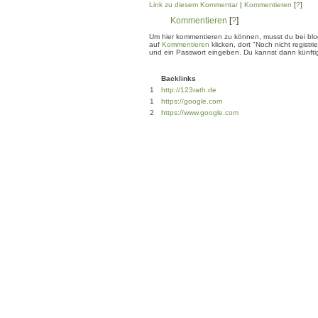
Link zu diesem Kommentar
|
Kommentieren
[
?
]
Kommentieren
[
?
]
Um hier kommentieren zu können, musst du bei blogg
auf
Kommentieren
klicken, dort "Noch nicht regis
und ein Passwort eingeben. Du kannst dann künftig
Backlinks
1
http://123rath.de
1
https://google.com
2
https://www.google.com