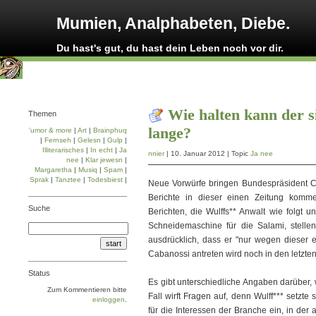
Mumien, Analphabeten, Diebe.
Du hast's gut, du hast dein Leben noch vor dir.
Wie halten kann der s
Themen
lange?
'umor & more
|
Art
|
Brainphuq
|
Fernseh
|
Gelesn
|
Gulp
|
Illiterarisches
|
In echt
|
Ja
nnier
| 10. Januar 2012 | Topic
Ja nee
nee
|
Klar jewesn
|
Margaretha
|
Musiq
|
Spam
|
Sprak
|
Tanztee
|
Todesbiest
|
Neue Vorwürfe bringen Bundespräsident Ch
Berichte in dieser einen Zeitung kom
Suche
Berichten, die Wulffs** Anwalt wie folgt 
Schneidemaschine für die Salami, stellen
ausdrücklich, dass er "nur wegen dieser
Cabanossi antreten wird noch in den letzte
Status
Es gibt unterschiedliche Angaben darüber,
Zum Kommentieren bitte
Fall wirft Fragen auf, denn Wulff*** setzte s
einloggen
.
für die Interessen der Branche ein, in der 