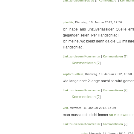
Link zu diesem Beitrag
(
7 Kommentare
) |
Kommenti
prieditis
, Dienstag, 10. Januar 2012, 17:56
Ich habe aus unzuverlässiger Quelle e
gegangen seien. Per Handschlag!
Ich meine, wo bleibt denn da die EU mit ihre
Handschlag...
Link zu diesem Kommentar
|
Kommentieren
[
?
]
Kommentieren
[
?
]
kopfschuetteln
, Dienstag, 10. Januar 2012, 18:50
wie lange noch? lange noch! so wird gemerk
Link zu diesem Kommentar
|
Kommentieren
[
?
]
Kommentieren
[
?
]
vert
, Mittwoch, 11. Januar 2012, 16:39
man muss doch nicht immer
so viele worte
Link zu diesem Kommentar
|
Kommentieren
[
?
]
nnier
, Mittwoch, 11. Januar 2012, 17: