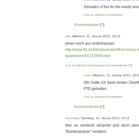
Decades of fun for the easily a
Link zu diesem Kommentar
Kommentieren
[
?
]
vert
, Mittwoch, 11. Januar 2012, 18:22
einen noch aus entenhausen:
http://www.ftd.de/lifestyle/outofoffice/:micky
quiekmann/60150808.html
Link zu diesem Kommentar
|
Kommentieren
[
?
]
nnier
, Mittwoch, 11. Januar 2012, 18:
Oh! Hatte ich beim ersten Überfl
FTD gehalten.
Link zu diesem Kommentar
Kommentieren
[
?
]
einemaria
, Samstag, 14. Januar 2012, 04:11
Wer so verdeckt abspritzt und doch all
"Bundespräser" verdient.