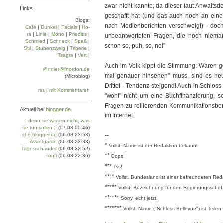
zwar nicht kannte, da dieser laut Anwaltsd
Links
geschafft hat (und das auch noch an eine
Blogs:
nach Medienberichten verschweigt) - doc
Café
|
Dun­kel
|
Facials
|
Ho­
ra
|
Linie
|
Mo­no
|
Prie­di­tis
|
unbeantworteten Fragen, die noch nieman
Schmied
|
Schneck
|
Spaß
|
schon so, puh, so, ne!"
Stil
|
Stu­ben­zweig
|
Tri­pe­rie
|
Tsa­gra
|
Vert
|
Auch im Volk kippt die Stimmung: Waren ge
@nnier@fnordon.de
mal genauer hinsehen" muss, sind es heut
(Microblog)
Drittel - Tendenz steigend! Auch in Schlos
rss
|
mit Kommentaren
"wohl" nicht um eine Buchfinanzierung, s
Fragen zu rollierenden Kommunikationsber
Aktuell bei
blogger.de
im Internet.
:::denn sie wissen nicht, was
sie tun sollen:::
(07.08 00:46)
che.blogger.de
(06.08 23:53)
--
Avantgarde
(06.08 23:33)
*
Vollst. Name ist der Redaktion bekannt
Tagesschauder
(06.08 22:52)
**
sonfi
(06.08 22:36)
Oops!
***
Tss!
****
Vollst. Bundesland ist einer befreundeten Re
*****
Vollst. Bezeichnung für den Regierungsschef
******
Sorry, echt jetzt.
*******
Vollst. Name ("Schloss Bellevue") ist Teile