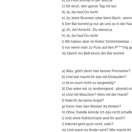
b) Zu Fuss einmal in der Woche
c) Oh doch, den ganze Tag nix tun
d) Ja, da hast Du recht
e) Ja, beim Brunnen oder beim Bach...wenn'
f) Der Bär kommt ja nur ab und zu in der Na
g) JA, mit Vorsicht...Du weisst ja
h) Ja, da hast Du recht
i) Wir haben aber im Keller Schimmlekäse.
l) nur wenn man zu Fuss auf den P****nig g
m) Gleich ins Bett bevor der Bär kommt
a) Was, gibt's denn hier keinen Fernseher?
b) Und wie macht ihr das mit Einkaufen?
c) Ist es euch nicht zu langweilig?
d) Das wäre mir zu anstrengend...absolut ni
e) Und mit Waschen? Alles mit der Hand?
f) Habt ihr da keine Angst?
g) Kann man das Wasser da trinken?
h) Ohne Toilette könnte ich das nicht schaff
i) Und ohne Kühlschrank seid ihr auch?
l) Internet geht auch nicht, oder?
m) Und wann es finster wird? Wie macht ihr