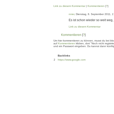
Link zu diesem Kommentar
|
Kommentieren
[
?
]
nnier
, Dienstag, 6. September 2011, 1
Es ist schon wieder so weit weg,
Link zu diesem Kommentar
Kommentieren
[
?
]
Um hier kommentieren zu können, musst du bei blogg
auf
Kommentieren
klicken, dort "Noch nicht regis
und ein Passwort eingeben. Du kannst dann künftig
Backlinks
2
https://www.google.com