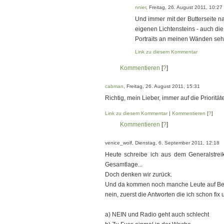
nnier
, Freitag, 26. August 2011, 10:27
Und immer mit der Butterseite na
eigenen Lichtensteins - auch die
Portraits an meinen Wänden seh
Link zu diesem Kommentar
Kommentieren
[
?
]
cabman
, Freitag, 26. August 2011, 15:31
Richtig, mein Lieber, immer auf die Prioritä
Link zu diesem Kommentar
|
Kommentieren
[
?
]
Kommentieren
[
?
]
venice_wolf, Dienstag, 6. September 2011, 12:18
Heute schreibe ich aus dem Generalstrei
Gesamtlage...
Doch denken wir zurück.
Und da kommen noch manche Leute auf Bes
nein, zuerst die Antworten die ich schon fix u
a) NEIN und Radio geht auch schlecht