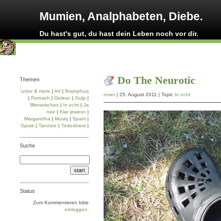
Mumien, Analphabeten, Diebe.
Du hast's gut, du hast dein Leben noch vor dir.
Do The Neurotic
Themen
'umor & more
|
Art
|
Brainphuq
nnier
| 25. August 2011 | Topic
In echt
|
Fernseh
|
Gelesn
|
Gulp
|
Illiterarisches
|
In echt
|
Ja
nee
|
Klar jewesn
|
Margaretha
|
Musiq
|
Spam
|
Sprak
|
Tanztee
|
Todesbiest
|
Suche
Status
Zum Kommentieren bitte
einloggen
.