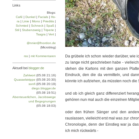
Links
Blogs:
Café
|
Dun­kel
|
Facials
|
Ho­
ra
|
Linie
|
Mo­no
|
Prie­di­tis
|
Schmied
|
Schneck
|
Spaß
|
Stil
|
Stu­ben­zweig
|
Tri­pe­rie
|
Tsa­gra
|
Vert
|
@nnier@fnordon.de
(Microblog)
Da grübele ich schon wieder darüber, wie i
rss
|
mit Kommentaren
zu lange nicht geschrieben habe - vielleic
Aktuell bei
blogger.de
stehen die Kartons mit den ganzen Platt
Eindruck, den die da vermitteln, und dan
Zahlwort
(05.08 21:16)
Quasselstrippe
(05.08 20:30)
könnte ich aufziehen, da müssten noch die S
sonfi
(05.08 20:19)
diego.blogger.de
(05.08 19:51)
und ob ich gleich ganz differenziert heran
Abenteuerlichen, Jacobswege
gehören nun mal auch die einzelnen Mitglie
und Begegnungen
(05.08 18:03)
oder den frühen Sänger und den anderen
rauslassen, vielleicht erst mal was zur ch
Chronologie, denn der Einstieg war ja da
ich mich rückwärts -