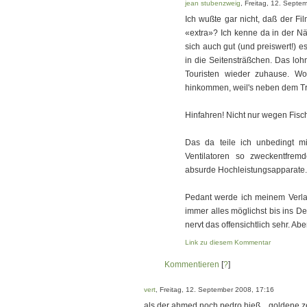
jean stubenzweig
, Freitag, 12. Septe
Ich wußte gar nicht, daß der Fi
«extra»? Ich kenne da in der N
sich auch gut (und preiswert!) es
in die Seitensträßchen. Das loh
Touristen wieder zuhause. Wo
hinkommen, weil's neben dem Tr
Hinfahren! Nicht nur wegen Fisch
Das da teile ich unbedingt mi
Ventilatoren so zweckentfremd
absurde Hochleistungsapparate
Pedant werde ich meinem Verla
immer alles möglichst bis ins De
nervt das offensichtlich sehr. Abe
Link zu diesem Kommentar
Kommentieren
[
?
]
vert
, Freitag, 12. September 2008, 17:16
als der ahmed noch pedro hieß... goldene z