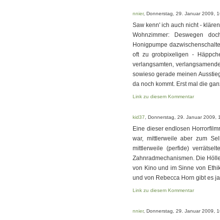
nnier
, Donnerstag, 29. Januar 2009, 
Saw kenn' ich auch nicht - klären
Wohnzimmer: Deswegen doch 
Honigpumpe dazwischenschalten.
oft zu grobpixeligen - Häppch
verlangsamten, verlangsamenden 
sowieso gerade meinen Ausstieg
da noch kommt. Erst mal die ga
Link zu diesem Kommentar
kid37
, Donnerstag, 29. Januar 2009, 
Eine dieser endlosen Horrorfilm
war, mittlerweile aber zum Sel
mittlerweile (perfide) verräts
Zahnradmechanismen. Die Höllen
von Kino und im Sinne von Ethik,
und von Rebecca Horn gibt es j
Link zu diesem Kommentar
nnier
, Donnerstag, 29. Januar 2009, 