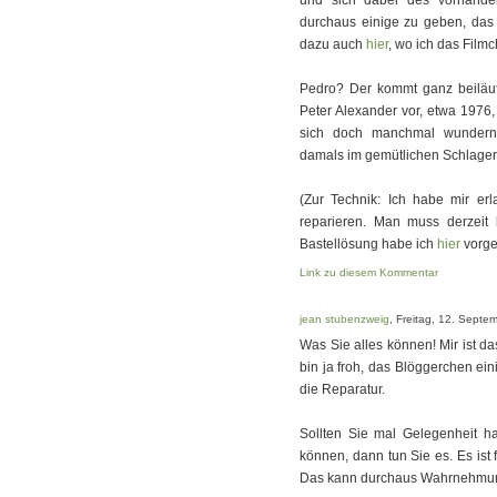
und sich dabei des vorhandene
durchaus einige zu geben, das 
dazu auch
hier
, wo ich das Film
Pedro? Der kommt ganz beiläuf
Peter Alexander vor, etwa 1976,
sich doch manchmal wundern, 
damals im gemütlichen Schlager
(Zur Technik: Ich habe mir er
reparieren. Man muss derzeit 
Bastellösung habe ich
hier
vorge
Link zu diesem Kommentar
jean stubenzweig
, Freitag, 12. Septe
Was Sie alles können! Mir ist da
bin ja froh, das Blöggerchen ei
die Reparatur.
Sollten Sie mal Gelegenheit h
können, dann tun Sie es. Es ist 
Das kann durchaus Wahrnehmun