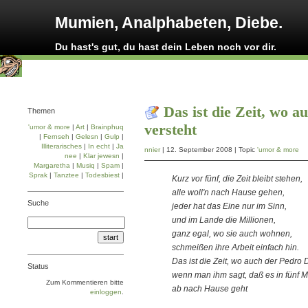
Mumien, Analphabeten, Diebe.
Du hast's gut, du hast dein Leben noch vor dir.
Das ist die Zeit, wo 
Themen
versteht
'umor & more
|
Art
|
Brainphuq
|
Fernseh
|
Gelesn
|
Gulp
|
Illiterarisches
|
In echt
|
Ja
nnier
| 12. September 2008 | Topic
'umor & more
nee
|
Klar jewesn
|
Margaretha
|
Musiq
|
Spam
|
Sprak
|
Tanztee
|
Todesbiest
|
Kurz vor fünf, die Zeit bleibt stehen,
alle woll'n nach Hause gehen,
Suche
jeder hat das Eine nur im Sinn,
und im Lande die Millionen,
ganz egal, wo sie auch wohnen,
schmeißen ihre Arbeit einfach hin.
Das ist die Zeit, wo auch der Pedro 
Status
wenn man ihm sagt, daß es in fünf 
Zum Kommentieren bitte
ab nach Hause geht
einloggen
.