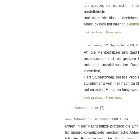
ich glaube, es ist echt. in de
bastelkünste.
und dass sie über ausreichend 
eindrucksvoll mit ihrer
cola-ligh
Link zu diesem Kommentar
nnier
, Freitag, 12. September 2008, 2
Ah, die Mentosfritzen sind das!
professionell und mit großem 
ordentlich bezahlt werden. Das 
vorstellen).
Herr Stubenzweig, dieses Proble
stundenlang von hier nach da kl
auf einzelne Filmchen hingewies
Link zu diesem Kommentar
Kommentieren
[
?
]
nnier
, Mittwoch, 17. September 2008, 10:54
Mitten in der Nacht blitzte plötzlich die 
für absurd-komplizierte mechanische Abläu
ich ein Fernsehstück der
Augsburger P