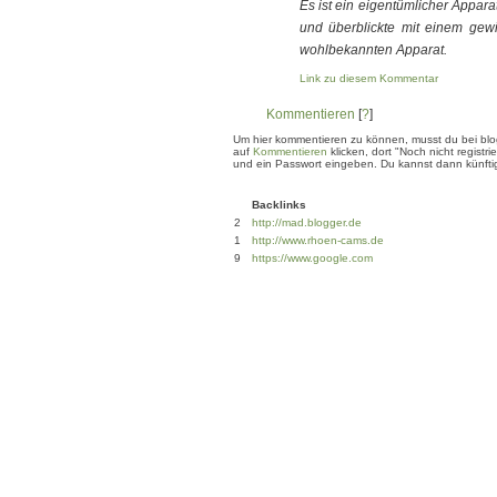
Es ist ein eigentümlicher Appara
und überblickte mit einem ge
wohlbekannten Apparat.
Link zu diesem Kommentar
Kommentieren
[
?
]
Um hier kommentieren zu können, musst du bei blogg
auf
Kommentieren
klicken, dort "Noch nicht regis
und ein Passwort eingeben. Du kannst dann künftig
Backlinks
2
http://mad.blogger.de
1
http://www.rhoen-cams.de
9
https://www.google.com