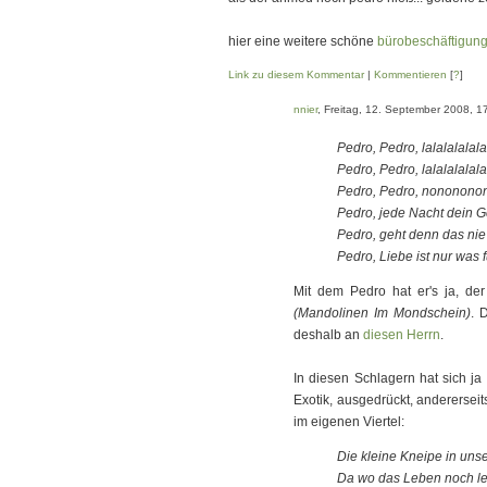
hier eine weitere schöne
bürobeschäftigun
Link zu diesem Kommentar
|
Kommentieren
[
?
]
nnier
, Freitag, 12. September 2008, 1
Pedro, Pedro, lalalalalala
Pedro, Pedro, lalalalalalal
Pedro, Pedro, nonononon
Pedro, jede Nacht dein G
Pedro, geht denn das nie
Pedro, Liebe ist nur was f
Mit dem Pedro hat er's ja, der
(Mandolinen Im Mondschein)
. 
deshalb an
diesen Herrn
.
In diesen Schlagern hat sich j
Exotik, ausgedrückt, andererseit
im eigenen Viertel:
Die kleine Kneipe in unse
Da wo das Leben noch leb