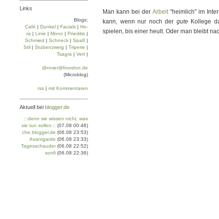
Links
Man kann bei der
Arbeit
"heimlich" im Inte
Blogs:
kann, wenn nur noch der
gute
Kollege da 
Café
|
Dun­kel
|
Facials
|
Ho­
spielen, bis einer heult. Oder man bleibt na
ra
|
Linie
|
Mo­no
|
Prie­di­tis
|
Schmied
|
Schneck
|
Spaß
|
Stil
|
Stu­ben­zweig
|
Tri­pe­rie
|
Tsa­gra
|
Vert
|
@nnier@fnordon.de
(Microblog)
rss
|
mit Kommentaren
Aktuell bei
blogger.de
:::denn sie wissen nicht, was
sie tun sollen:::
(07.08 00:46)
che.blogger.de
(06.08 23:53)
Avantgarde
(06.08 23:33)
Tagesschauder
(06.08 22:52)
sonfi
(06.08 22:36)