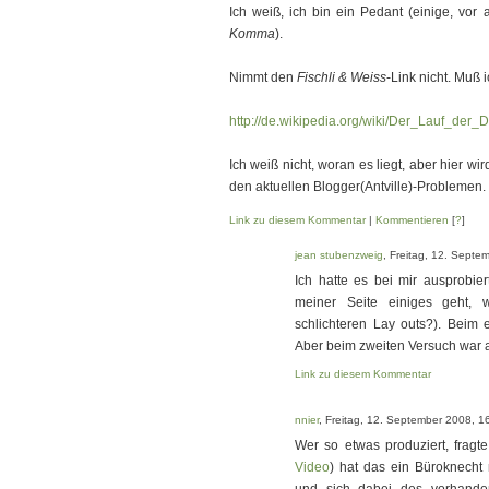
Ich weiß, ich bin ein Pedant (einige, vor 
Komma
).
Nimmt den
Fischli & Weiss
-Link nicht. Muß 
http://de.wikipedia.org/wiki/Der_Lauf_de
Ich weiß nicht, woran es liegt, aber hier wir
den aktuellen Blogger(Antville)-Problemen.
Link zu diesem Kommentar
|
Kommentieren
[
?
]
jean stubenzweig
, Freitag, 12. Septe
Ich hatte es bei mir ausprobie
meiner Seite einiges geht, 
schlichteren Lay outs?). Beim 
Aber beim zweiten Versuch war a
Link zu diesem Kommentar
nnier
, Freitag, 12. September 2008, 1
Wer so etwas produziert, fragt
Video
) hat das ein Büroknecht