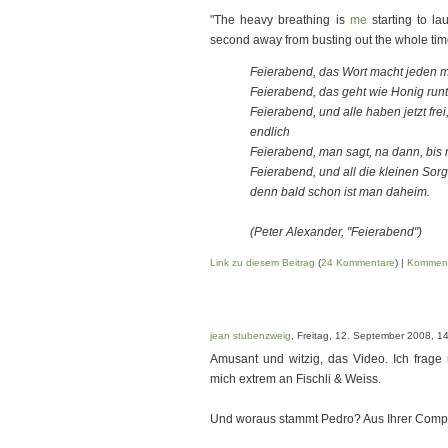
"The heavy breathing is
me
starting to la
second away from busting out the whole tim
Feierabend, das Wort macht jeden m
Feierabend, das geht wie Honig runt
Feierabend, und alle haben jetzt frei, f
endlich
Feierabend, man sagt, na dann, bis
Feierabend, und all die kleinen Sorg
denn bald schon ist man daheim.
(Peter Alexander, "Feierabend")
Link zu diesem Beitrag
(
24 Kommentare
) |
Komment
jean stubenzweig
, Freitag, 12. September 2008, 1
Amusant und witzig, das Video. Ich frage m
mich extrem an
Fischli & Weiss
.
Und woraus stammt Pedro? Aus Ihrer Comp