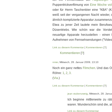
Puppentrickverfilmung von
Eine Woche vol
oder für Herrn Taschenbier eine "KBA" (K
weiß seit der vergangenen Nacht wieder, d
ähnlich komplizierte Apparatur zusammenzu
Etwa zu jener Zeit lautete mein Berufsw
Düsentriebs. Wie schön war die Vorstel
neuartige Apparate herzustellen - einen 
Aufnehmen von Fernsehsendungen ("Videorek
Link zu diesem Kommentar
|
Kommentieren
[
?
]
Kommentieren
[
?
]
nnier
, Mittwoch, 28. Januar 2009, 13:10
Noch ein ganz nettes
Filmchen
. Und das Or
Röhre:
1
,
2
,
3
.
(
Via
.)
Link zu diesem Kommentar
|
Kommentieren
[
?
]
jean stubenzweig
, Mittwoch, 28. Janu
Ich beginne mittlerweile zu rät
waren. Wunderschön sind die, al
Link zu diesem Kommentar