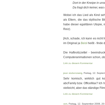
Dort in der Kneipe in uns
Da fragt dich keiner, was 
Wobei ich das Lied als Kind seh
als Eltern, die das idyllische 
habe dieser egalitären Utopie, n
Reiz).
[Ach, schade, ich kann es nicht 
im Original ja
Beisl
heißt - finde 
Die Haftnotizzettel - beeindruc
Computeranimationen schon, ob 
Link zu diesem Kommentar
jean stubenzweig
, Freitag, 12. Septe
Sehr komisch, wirklich gut k
abcFamily bzw. OfficeMax? Ich ha
vielleicht, aber das ständige Fi
Link zu diesem Kommentar
vert
, Freitag, 12. September 2008, 20