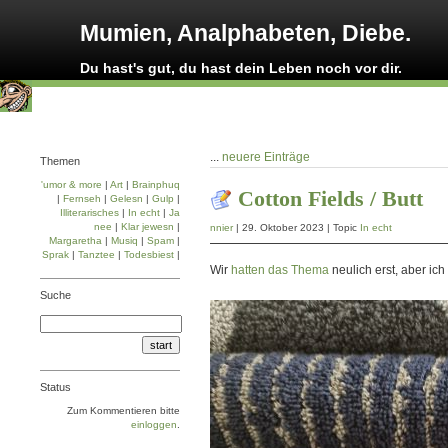
Mumien, Analphabeten, Diebe.
Du hast's gut, du hast dein Leben noch vor dir.
...
neuere Einträge
Themen
'umor & more
|
Art
|
Brainphuq
Cotton Fields / Butt
|
Fernseh
|
Gelesn
|
Gulp
|
Illiterarisches
|
In echt
|
Ja
nee
|
Klar jewesn
|
nnier
| 29. Oktober 2023 | Topic
In echt
Margaretha
|
Musiq
|
Spam
|
Sprak
|
Tanztee
|
Todesbiest
|
Wir
hatten das Thema
neulich erst, aber i
Suche
Status
Zum Kommentieren bitte
einloggen
.