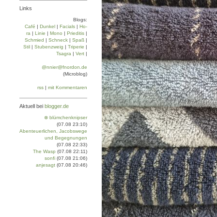
Links
Blogs:
Café
|
Dun­kel
|
Facials
|
Ho­
ra
|
Linie
|
Mo­no
|
Prie­di­tis
|
Schmied
|
Schneck
|
Spaß
|
Stil
|
Stu­ben­zweig
|
Tri­pe­rie
|
Tsa­gra
|
Vert
|
@nnier@fnordon.de
(Microblog)
rss
|
mit Kommentaren
Aktuell bei
blogger.de
⊗ blümchenknipser
(07.08 23:10)
Abenteuerlichen, Jacobswege
und Begegnungen
(07.08 22:33)
The Wasp
(07.08 22:11)
sonfi
(07.08 21:06)
anjesagt
(07.08 20:46)