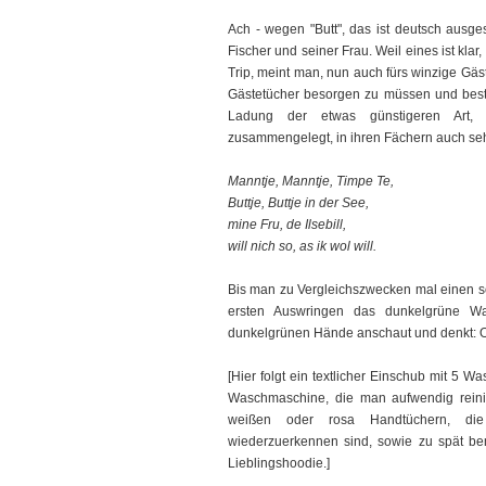
Ach - wegen "Butt", das ist deutsch ausg
Fischer und seiner Frau. Weil eines ist kla
Trip, meint man, nun auch fürs winzige Gäs
Gästetücher besorgen zu müssen und beste
Ladung der etwas günstigeren Art, 
zusammengelegt, in ihren Fächern auch seh
Manntje, Manntje, Timpe Te,
Buttje, Buttje in der See,
mine Fru, de Ilsebill,
will nich so, as ik wol will.
Bis man zu Vergleichszwecken mal einen 
ersten Auswringen das dunkelgrüne W
dunkelgrünen Hände anschaut und denkt: Oh
[Hier folgt ein textlicher Einschub mit 5 
Waschmaschine, die man aufwendig reinig
weißen oder rosa Handtüchern, die 
wiederzuerkennen sind, sowie zu spät be
Lieblingshoodie.]