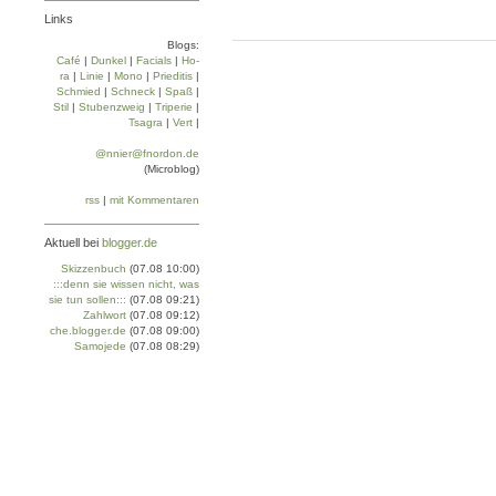
Links
Blogs:
Café
|
Dun­kel
|
Facials
|
Ho­
ra
|
Linie
|
Mo­no
|
Prie­di­tis
|
Schmied
|
Schneck
|
Spaß
|
Stil
|
Stu­ben­zweig
|
Tri­pe­rie
|
Tsa­gra
|
Vert
|
@nnier@fnordon.de
(Microblog)
rss
|
mit Kommentaren
Aktuell bei
blogger.de
Skizzenbuch
(07.08 10:00)
:::denn sie wissen nicht, was
sie tun sollen:::
(07.08 09:21)
Zahlwort
(07.08 09:12)
che.blogger.de
(07.08 09:00)
Samojede
(07.08 08:29)