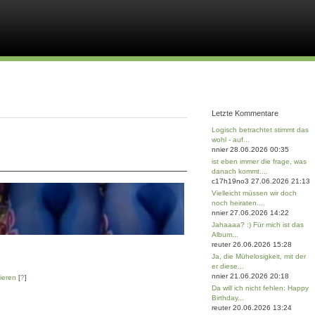
Letzte Kommentare
Logisch betrachtet stimmt das
wohl - auf...
nnier 28.06.2026 00:35
ist eben immer die frage, was
danach kommt....
c17h19no3 27.06.2026 21:13
Vielleicht müssen wir doch
noch heiraten....
nnier 27.06.2026 14:22
Jahaaaa? :) Für mich ist das
Album...
reuter 26.06.2026 15:28
Ja, die Mühelosigkeit, mit der
er diese...
nnier 21.06.2026 20:18
ieren
[
?
]
Da will ich nicht fehlen: Happy
Birthday...
reuter 20.06.2026 13:24