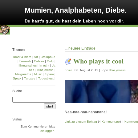
Mumien, Analphabeten, Diebe.
Du hast's gut, du hast dein Leben noch vor dir.
...
neuere Einträge
Themen
'umor & more
|
Art
|
Brainphuq
Who plays it cool
|
Fernseh
|
Gelesn
|
Gulp
|
Illiterarisches
|
In echt
|
Ja
nee
|
Klar jewesn
|
nnier
| 06. August 2012 | Topic
Klar jewesn
Margaretha
|
Musiq
|
Spam
|
Sprak
|
Tanztee
|
Todesbiest
|
Suche
Naa-naa-naa-nananana!
Status
Link zu diesem Beitrag
(
4 Kommentare
) |
Komment
Zum Kommentieren bitte
einloggen
.