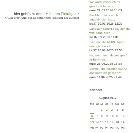
Wie auch immer ich es
geschafft habe, in...
nnier 29.03.2026 14:03
... hier geht's zu den -->
älteren Einträgen
*
Ein Album ist ja auch
* Ausgereift und gut abgehangen, blättern Sie zurück!
angekündigt, las...
kid37 29.03.2026 12:37
Langsam kommt das Alter, da
wird dann auch...
sid 07.09.2025 11:01
Sieh an. Die MOPO hatte
(wie, glaube ich,...
kid37 25.06.2025 15:50
Ha, wenn man davon spricht:
In Berlin gibt...
nnier 25.06.2025 15:24
Stimmt - die WochenMOPO,
das hatte ich gesehen!...
nnier 11.06.2025 21:49
Kalender
August 2012
Mo
Di
Mi
Do
Fr
Sa
So
1
2
3
4
5
6
7
8
9
10
11
12
13
14
15
16
17
18
19
20
21
22
23
24
25
26