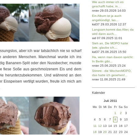
Wie auch immer ich es
geschafft habe, in...
nnier 29.03.2026 14:03
Ein Album ist ja auch
angekündigt, las...
kid37 29.03.2026 12:37
Langsam kommt das Alter, da
wird dann auch...
sid 07.09.2025 11:01
Sieh an. Die MOPO hatte
(wie, glaube ich,...
assungslos, aber ich war tatsächlich nie so scharf
kid37 25.06.2025 15:50
alle anderen Menschen. Manchmal wurde ich ins
Ha, wenn man davon spricht:
In Berlin gibt...
eudig Bananen-Split oder den Nussbecher, musste
nnier 25.06.2025 15:24
ie fiese Soße aus geschmolzenem Eis und dem
Stimmt - die WochenMOPO,
dwie herunterzubekommen. Und während an den
das hatte ich gesehen!...
nnier 11.06.2025 21:49
Eisspeisen vertilgt wurden, freute ich mich am
.
Kalender
Juli 2011
Mo
Di
Mi
Do
Fr
Sa
So
1
2
3
4
5
6
7
8
9
10
11
12
13
14
15
16
17
18
19
20
21
22
23
24