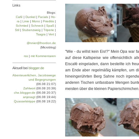
Links
Blogs:
Café
|
Dun­kel
|
Facials
|
Ho­
ra
|
Linie
|
Mo­no
|
Prie­di­tis
|
Schmied
|
Schneck
|
Spaß
|
Stil
|
Stu­ben­zweig
|
Tri­pe­rie
|
Tsa­gra
|
Vert
|
@nnier@fnordon.de
(Microblog)
"Wie - du willst kein Eis!?" Mein Opa war f
rss
|
mit Kommentaren
auf diese Kaltspeise wie offensichtlich 
Eiscafé eingeladen, dann bestellte ich fr
Aktuell bei
blogger.de
am Ende aber regelmäßig kämpfen, um d
Abenteuerlichen, Jacobswege
hineingerührten Berg Sahne noch irgen
und Begegnungen
anderen Tischen unfassbare Mengen bunter 
(06.08 21:07)
Zahlwort
(06.08 20:39)
meisten über die kleinen Papierschirmchen
che.blogger.de
(06.08 20:37)
anjesagt
(06.08 19:44)
Quasselstrippe
(06.08 19:22)