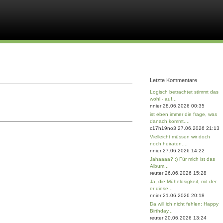
Letzte Kommentare
Logisch betrachtet stimmt das
wohl - auf...
nnier 28.06.2026 00:35
ist eben immer die frage, was
danach kommt....
c17h19no3 27.06.2026 21:13
Vielleicht müssen wir doch
noch heiraten....
nnier 27.06.2026 14:22
Jahaaaa? :) Für mich ist das
Album...
reuter 26.06.2026 15:28
Ja, die Mühelosigkeit, mit der
er diese...
nnier 21.06.2026 20:18
Da will ich nicht fehlen: Happy
Birthday...
reuter 20.06.2026 13:24