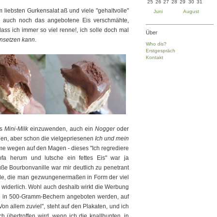
25
26
27
28
29
30
31
m liebsten Gurkensalat aß und viele "gehaltvolle"
Juni
August
n auch noch das angebotene Eis verschmähte,
dass ich immer so viel renne!, ich solle doch mal
Über
nsetzen kann
.
Who dis?
Erstgespräch
Kontakt
es
Mini-Milk
einzuwenden, auch ein
Nogger
oder
llen, aber schon die vielgepriesenen
Ich und mein
ame wegen auf den Magen - dieses "Ich regrediere
fa herum und lutsche ein fettes Eis" war ja
süße Bourbonvanille war mir deutlich zu penetrant
de, die man gezwungenermaßen in Form der viel
 widerlich. Wohl auch deshalb wirkt die Werbung
die in 500-Gramm-Bechern angeboten werden, auf
on allem zuviel", steht auf den Plakaten, und ich
übertroffen wird, wenn ich die knallbunten, in