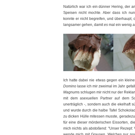
Natürlich war ich ein dünner Hering, der a
Speisen nicht mochte. Aber dass ich nu
konnte er nicht begreifen, und überhaupt, 
langsamer gehen, damit
es
mal ein wenig
a
Ich hatte dabei nie etwas gegen ein klein
Domino
lasse ich mir zweimal im Jahr gefa
Magnum
s schlugen mir nicht nur der Rekl
mit dem asexuellen Partner auf dem So
unerträglich -, sondern auch die ekelhaft 
und wurde durch die halbe Tafel Schokola
zu dicken Hülle mitessen musste, geradezu
für eine dieser mörderischen Eissorten, 
mich nichts als abstoßend: "Unser Rezept: V
wende mich mit Grausen. Welches nur noch 