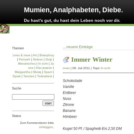
Mumien, Analphabeten, Diebe.
Du hast's gut, du hast dein Leben noch vor dir.
...
neuere Einträge
Themen
'umor & more
|
Art
|
Brainphuq
Immer Winter
|
Fernseh
|
Gelesn
|
Gulp
|
Illiterarisches
|
In echt
|
Ja
nee
|
Klar jewesn
|
nnier
| 08. Juli 2011 | Topic
In echt
Margaretha
|
Musiq
|
Spam
|
Sprak
|
Tanztee
|
Todesbiest
|
Schokolade
Vanille
Suche
Erdbeer
Nuss
Zitrone
Banane
Status
Himbeer
Zum Kommentieren bitte
einloggen
.
Kugel 50 Pf. / Spaghetti-Eis 2,50 DM