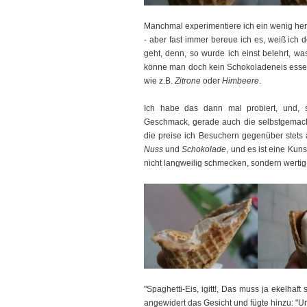
Manchmal experimentiere ich ein wenig her
- aber fast immer bereue ich es, weiß ich 
geht, denn, so wurde ich einst belehrt, wa
könne man doch kein Schokoladeneis essen, 
wie z.B.
Zitrone
oder
Himbeere
.
Ich habe das dann mal probiert, und, sic
Geschmack, gerade auch die selbstgemachte
die preise ich Besuchern gegenüber stets an
Nuss
und
Schokolade
, und es ist eine Kuns
nicht langweilig schmecken, sondern wertig 
"Spaghetti-Eis, igitt!, Das muss ja ekelhaf
angewidert das Gesicht und fügte hinzu: "U