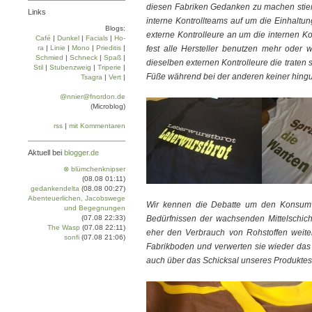
diesen Fabriken Gedanken zu machen stieße
Links
interne Kontrollteams auf um die Einhaltu
Blogs:
externe Kontrolleure an um die internen Ko
Café
|
Dun­kel
|
Facials
|
Ho­
ra
|
Linie
|
Mo­no
|
Prie­di­tis
|
fest alle Hersteller benutzen mehr oder 
Schmied
|
Schneck
|
Spaß
|
dieselben externen Kontrolleure die traten
Stil
|
Stu­ben­zweig
|
Tri­pe­rie
|
Füße während bei der anderen keiner hingu
Tsa­gra
|
Vert
|
@nnier@fnordon.de
(Microblog)
rss
|
mit Kommentaren
Aktuell bei
blogger.de
⊗ blümchenknipser
(08.08 01:11)
gedankendelta
(08.08 00:27)
Abenteuerlichen, Jacobswege
Wir kennen die Debatte um den Konsumve
und Begegnungen
(07.08 22:33)
Bedürfnissen der wachsenden Mittelschic
The Wasp
(07.08 22:11)
eher den Verbrauch von Rohstoffen weite
sonfi
(07.08 21:06)
Fabrikboden und verwerten sie wieder das 
auch über das Schicksal unseres Produkte