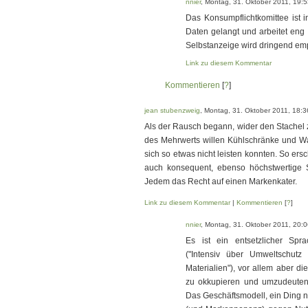
nnier
, Montag, 31. Oktober 2011, 19:
Das Konsumpflichtkomittee ist 
Daten gelangt und arbeitet en
Selbstanzeige wird dringend empf
Link zu diesem Kommentar
Kommentieren
[
?
]
jean stubenzweig
, Montag, 31. Oktober 2011, 18:3
Als der Rausch begann, wider den Stachel 
des Mehrwerts willen Kühlschränke und Wa
sich so etwas nicht leisten konnten. So ersc
auch konsequent, ebenso höchstwertige
Jedem das Recht auf einen Markenkater.
Link zu diesem Kommentar
|
Kommentieren
[
?
]
nnier
, Montag, 31. Oktober 2011, 20:
Es ist ein entsetzlicher Spra
("Intensiv über Umweltschutz
Materialien"), vor allem aber di
zu okkupieren und umzudeuten: 
Das Geschäftsmodell, ein Ding 