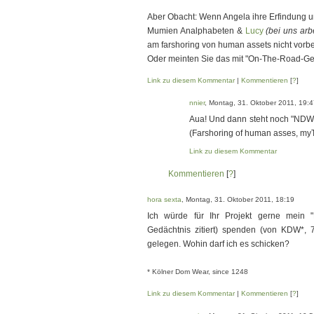
Aber Obacht: Wenn Angela ihre Erfindung u
Mumien Analphabeten &
Lucy
(bei uns ar
am farshoring von human assets nicht vor
Oder meinten Sie das mit "On-The-Road-Ge
Link zu diesem Kommentar
|
Kommentieren
[
?
]
nnier
, Montag, 31. Oktober 2011, 19:
Aua! Und dann steht noch "NDW" 
(Farshoring of human asses, myT
Link zu diesem Kommentar
Kommentieren
[
?
]
hora sexta
, Montag, 31. Oktober 2011, 18:19
Ich würde für Ihr Projekt gerne mein "
Gedächtnis zitiert) spenden (von KDW*,
gelegen. Wohin darf ich es schicken?
* Kölner Dom Wear, since 1248
Link zu diesem Kommentar
|
Kommentieren
[
?
]