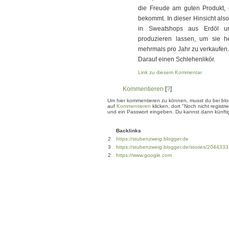
die Freude am guten Produkt,
bekommt. In dieser Hinsicht also
in Sweatshops aus Erdöl un
produzieren lassen, um sie 
mehrmals pro Jahr zu verkaufen.
Darauf einen Schlehenlikör.
Link zu diesem Kommentar
Kommentieren
[
?
]
Um hier kommentieren zu können, musst du bei blogg
auf
Kommentieren
klicken, dort "Noch nicht regis
und ein Passwort eingeben. Du kannst dann künftig
Backlinks
2
https://stubenzweig.blogger.de
3
https://stubenzweig.blogger.de/stories/2044333
2
https://www.google.com