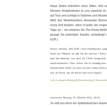
Neue Zeiten erfordern neue Sitten: Seit 
Mumien Analphabeten & Lucy
zweimal im J
auf Tour und schlägt in Galerien und Musee
Welt des Modehändlers Alexander Brenni
muss sich beeilen, denn in jeder der insges
Tage an – ein urbanes On-The-Road-Gefühl w
gesagt. Na jedenfalls: Kaufen, unbedingt! 
EUR.)
(Fotos: Hermès, 600 EUR / Vom Fabrikboden aufges
Gruß von Tillmann an alle die ihn kennen / Kilr
wird das Material, aus dem Ihr T-Shirt hergestellt 
wiederverwerten / Also rücken Sie es freiwillig rau
Hermès (600 EUR) / (c) Zeit und Zeit Online (2011-2
zes, du Penis, wie oft soll ich das noch sagen)
Link zu diesem Beitrag
(
8 Kommentare
) |
Kommenti
monnemer, Montag, 31. Oktober 2011, 16:01
So laßt uns denn ein Apfelbäumchen lease