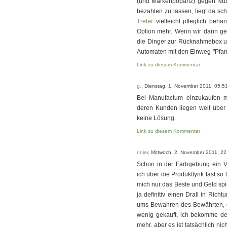
(und Markenpopanz) gegen Nut
bezahlen zu lassen, liegt da s
Treter
vielleicht pfleglich beha
Option mehr. Wenn wir dann ge
die Dinger zur Rücknahmebox un
Automaten mit den Einweg-"Pfan
Link zu diesem Kommentar
g.
, Dienstag, 1. November 2011, 05:5
Bei Manufactum einzukaufen m
deren Kunden liegen weit über 
keine Lösung.
Link zu diesem Kommentar
nnier
, Mittwoch, 2. November 2011, 22
Schon in der Farbgebung ein 
ich über die Produktlyrik fast so
mich nur das Beste und Geld spi
ja definitiv einen Drall in Rich
ums Bewahren des Bewährten, of
wenig gekauft, ich bekomme de
mehr, aber es ist tatsächlich nich