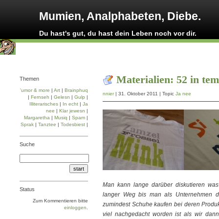
Mumien, Analphabeten, Diebe.
Du hast's gut, du hast dein Leben noch vor dir.
Materialien: 52 in te
Themen
'umor & more
|
Art
|
Brainphuq
nnier
| 31. Oktober 2011 | Topic
Ja nee
|
Fernseh
|
Gelesn
|
Gulp
|
Illiterarisches
|
In echt
|
Ja
nee
|
Klar jewesn
|
Margaretha
|
Musiq
|
Spam
|
Sprak
|
Tanztee
|
Todesbiest
|
Suche
Man kann lange darüber diskutieren was u
Status
langer Weg bis man als Unternehmen di
Zum Kommentieren bitte
zumindest Schuhe kaufen bei deren Produk
einloggen
.
viel nachgedacht worden ist als wir dan