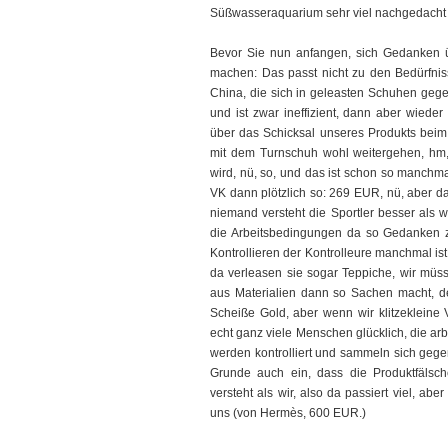
Süßwasseraquarium sehr viel nachgedacht 
Bevor Sie nun anfangen, sich Gedanken ü
machen: Das passt nicht zu den Bedürfnis
China, die sich in geleasten Schuhen gegen
und ist zwar ineffizient, dann aber wied
über das Schicksal unseres Produkts beim
mit dem Turnschuh wohl weitergehen, hm, 
wird, nü, so, und das ist schon so manchma
VK dann plötzlich so: 269 EUR, nü, aber da
niemand versteht die Sportler besser als 
die Arbeitsbedingungen da so Gedanken zu
Kontrollieren der Kontrolleure manchmal ist, 
da verleasen sie sogar Teppiche, wir müss
aus Materialien dann so Sachen macht, der 
Scheiße Gold, aber wenn wir klitzekleine
echt ganz viele Menschen glücklich, die arbe
werden kontrolliert und sammeln sich geg
Grunde auch ein, dass die Produktfälsc
versteht als wir, also da passiert viel, a
uns (von Hermès, 600 EUR.)