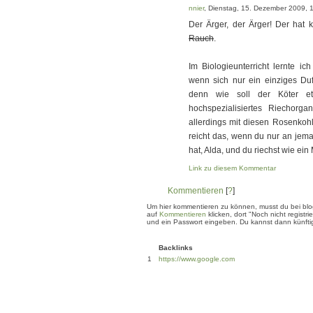
nnier
, Dienstag, 15. Dezember 2009, 
Der Ärger, der Ärger! Der hat k
Rauch
.
Im Biologieunterricht lernte i
wenn sich nur ein einziges Duf
denn wie soll der Köter e
hochspezialisiertes Riechorg
allerdings mit diesen Rosenkoh
reicht das, wenn du nur an jeman
hat, Alda, und du riechst wie ein
Link zu diesem Kommentar
Kommentieren
[
?
]
Um hier kommentieren zu können, musst du bei blogg
auf
Kommentieren
klicken, dort "Noch nicht regis
und ein Passwort eingeben. Du kannst dann künftig
Backlinks
1
https://www.google.com