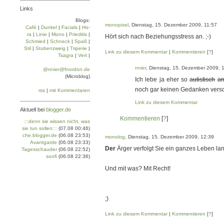
Links
Blogs:
monopixel
, Dienstag, 15. Dezember 2009, 11:57
Café
|
Dun­kel
|
Facials
|
Ho­
ra
|
Linie
|
Mo­no
|
Prie­di­tis
|
Hört sich nach Beziehungsstress an. ;-)
Schmied
|
Schneck
|
Spaß
|
Stil
|
Stu­ben­zweig
|
Tri­pe­rie
|
Link zu diesem Kommentar
|
Kommentieren
[
?
]
Tsa­gra
|
Vert
|
nnier
, Dienstag, 15. Dezember 2009, 
@nnier@fnordon.de
(Microblog)
Ich lebe ja eher so
autistisch
an
noch gar keinen Gedanken vers
rss
|
mit Kommentaren
Link zu diesem Kommentar
Aktuell bei
blogger.de
Kommentieren
[
?
]
:::denn sie wissen nicht, was
sie tun sollen:::
(07.08 00:46)
che.blogger.de
(06.08 23:53)
monolog
, Dienstag, 15. Dezember 2009, 12:39
Avantgarde
(06.08 23:33)
Der
Ärger verfolgt Sie ein ganzes Leben lan
Tagesschauder
(06.08 22:52)
sonfi
(06.08 22:36)
Und mit was? Mit Recht!
;)
Link zu diesem Kommentar
|
Kommentieren
[
?
]