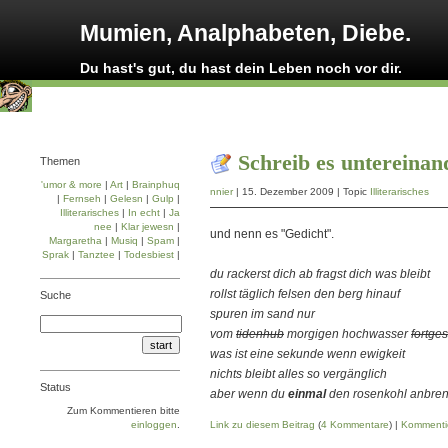
Mumien, Analphabeten, Diebe.
Du hast's gut, du hast dein Leben noch vor dir.
Schreib es untereinan
Themen
'umor & more
|
Art
|
Brainphuq
nnier
| 15. Dezember 2009 | Topic
Illiterarisches
|
Fernseh
|
Gelesn
|
Gulp
|
Illiterarisches
|
In echt
|
Ja
nee
|
Klar jewesn
|
und nenn es "Gedicht".
Margaretha
|
Musiq
|
Spam
|
Sprak
|
Tanztee
|
Todesbiest
|
du rackerst dich ab fragst dich was bleibt
rollst täglich felsen den berg hinauf
Suche
spuren im sand nur
vom
tidenhub
morgigen hochwasser
fortge
was ist eine sekunde wenn ewigkeit
nichts bleibt alles so vergänglich
Status
aber wenn du
einmal
den rosenkohl anbren
Zum Kommentieren bitte
einloggen
.
Link zu diesem Beitrag
(
4 Kommentare
) |
Kommenti